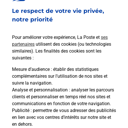
Fermé
-
ouvre samedi à
09h00
Le respect de votre vie privée,
14 RUE NOTRE DAME
54000
NANCY
notre priorité
En savoir plus
Pour améliorer votre expérience, La Poste et
ses
partenaires
utilisent des cookies (ou technologies
Malin !
similaires). Les finalités des cookies sont les
suivantes :
La Poste
Mesure d’audience
: établir des statistiques
en ligne
complémentaires sur l’utilisation de nos sites et
suivre la navigation.
Ouvert 24h/24
Analyse et personnalisation
: analyser les parcours
clients et personnaliser en temps réel nos sites et
En savoir plus
communications en fonction de votre navigation.
Publicité
: permettre de vous adresser des publicités
en lien avec vos centres d’intérêts sur notre site et
Recherchez un autre point de contact
en dehors.