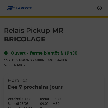
Le lien s'ouvre dans un nouvel onglet
Allez au contenu
Day of the Week
Get directions to Relais Pickup at 15 RUE DU GRAND RABBIN
Hours
Relais Pickup
MR
BRICOLAGE
Ouvert
-
ferme bientôt à
19h30
15 RUE DU GRAND RABBIN HAGUENAUER
54000
NANCY
Horaires
Des 7 prochains jours
Vendredi 07/08
09:00
-
19:30
Samedi 08/08
09:00
-
19:30