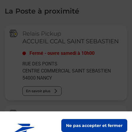
La Poste à proximité
Relais Pickup
ACCUEIL CCAL SAINT SEBASTIEN
Fermé
-
ouvre samedi à
10h00
RUE DES PONTS
CENTRE COMMERCIAL SAINT SEBASTIEN
54000
NANCY
En savoir plus
Relais Pickup
PLURIEL CORDONNERIE
Ne pas accepter et fermer