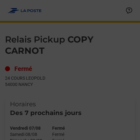
Le lien s'ouvre dans un nouvel onglet
Allez au contenu
Day of the Week
Get directions to Relais Pickup at 24 COURS LEOPOLD NANCY,
Hours
Relais Pickup
COPY
CARNOT
Fermé
24 COURS LEOPOLD
54000
NANCY
Horaires
Des 7 prochains jours
Vendredi 07/08
Fermé
Samedi 08/08
Fermé