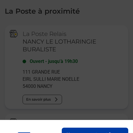
La Poste à proximité
La Poste Relais
NANCY LE LOTHARINGIE
BURALISTE
Ouvert
-
jusqu'à
19h30
111 GRANDE RUE
EIRL SULLI MARIE NOELLE
54000
NANCY
En savoir plus
Relais Pickup
TABAC LE TORCEDOR