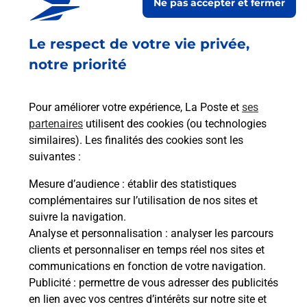
Ne pas accepter et fermer
Ouvert
-
jusqu'à
20h15
Le respect de votre vie privée,
15 RUE D AMERVAL
54000
NANCY
notre priorité
En savoir plus
Pour améliorer votre expérience, La Poste et
ses
partenaires
utilisent des cookies (ou technologies
Malin !
similaires). Les finalités des cookies sont les
suivantes :
La Poste
Mesure d’audience
: établir des statistiques
en ligne
complémentaires sur l’utilisation de nos sites et
suivre la navigation.
Ouvert 24h/24
Analyse et personnalisation
: analyser les parcours
clients et personnaliser en temps réel nos sites et
En savoir plus
communications en fonction de votre navigation.
Publicité
: permettre de vous adresser des publicités
en lien avec vos centres d’intérêts sur notre site et