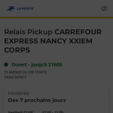
Le lien s'ouvre dans un nouvel onglet
Allez au contenu
Day of the Week
Get directions to Relais Pickup at 25 AVENUE DU 20E CORPS N
Hours
Relais Pickup
CARREFOUR
EXPRESS NANCY XXIEM
CORPS
Ouvert
-
jusqu'à
21h00
25 AVENUE DU 20E CORPS
54000
NANCY
Horaires
Des 7 prochains jours
Vendredi 07/08
07:00
-
21:00