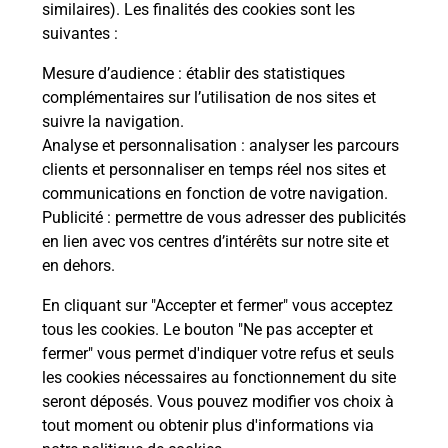
Malin !
similaires). Les finalités des cookies sont les
suivantes :
La Poste
Mesure d’audience
: établir des statistiques
en ligne
complémentaires sur l’utilisation de nos sites et
suivre la navigation.
Ouvert 24h/24
Analyse et personnalisation
: analyser les parcours
clients et personnaliser en temps réel nos sites et
En savoir plus
communications en fonction de votre navigation.
Publicité
: permettre de vous adresser des publicités
en lien avec vos centres d’intérêts sur notre site et
Recherchez un autre point de contact
en dehors.
En cliquant sur "Accepter et fermer" vous acceptez
tous les cookies. Le bouton "Ne pas accepter et
Localiser
Liste
Meurthe-et-Moselle
NANCY
fermer" vous permet d'indiquer votre refus et seuls
CARREFOUR EXPRESS NANCY XXIEM CORPS
les cookies nécessaires au fonctionnement du site
seront déposés. Vous pouvez modifier vos choix à
tout moment ou obtenir plus d'informations via