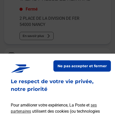
Fermé
2 PLACE DE LA DIVISION DE FER
54000
NANCY
En savoir plus
Relais Pickup
CENTRE E LECLERC NANCY
Ne pas accepter et fermer
Ouvert
-
jusqu'à
19h30
Le respect de votre vie privée,
3 PROMENADE EMILIE DU CHATELET
54000
NANCY
notre priorité
En savoir plus
Pour améliorer votre expérience, La Poste et
ses
partenaires
utilisent des cookies (ou technologies