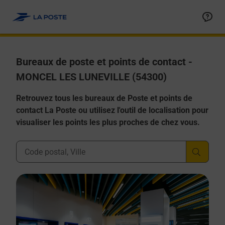
Allez au contenu
Afficher ou masquer la réponse
Afficher ou masquer la réponse
Afficher ou masquer la réponse
Afficher ou masquer la réponse
Afficher ou masquer la réponse
Bureaux de poste et points de contact -
MONCEL LES LUNEVILLE (54300)
Retrouvez tous les bureaux de Poste et points de
contact La Poste ou utilisez l'outil de localisation pour
visualiser les points les plus proches de chez vous.
Ville, Département, Code Postal