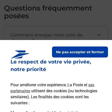
Questions fréquemment
posées
Comment envoyer mon colis de
chez moi ?
Ne pas accepter et fermer
Est-il possible d’acheter un
Le respect de votre vie privée,
emballage directement depuis un
notre priorité
bureau de Poste ?
Pour améliorer votre expérience, La Poste et
ses
partenaires
utilisent des cookies (ou technologies
Comment demander une
similaires). Les finalités des cookies sont les
modification de livraison ?
suivantes :