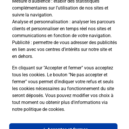
Mesure d’audience
: établir des statistiques
Comment La Poste participe-t-elle
complémentaires sur l’utilisation de nos sites et
à votre sécurité au quotidien ?
suivre la navigation.
Analyse et personnalisation
: analyser les parcours
clients et personnaliser en temps réel nos sites et
communications en fonction de votre navigation.
Puis-je passer mon code de la route
Publicité
: permettre de vous adresser des publicités
avec La Poste et sous quelles
en lien avec vos centres d’intérêts sur notre site et
conditions ?
en dehors.
En cliquant sur "Accepter et fermer" vous acceptez
tous les cookies. Le bouton "Ne pas accepter et
Localiser
Liste
Meurthe-et-Moselle
fermer" vous permet d'indiquer votre refus et seuls
MONCEL LES LUNEVILLE
les cookies nécessaires au fonctionnement du site
seront déposés. Vous pouvez modifier vos choix à
tout moment ou obtenir plus d'informations via
notre politique de cookies
.
Plan du site
Accessibilité : partiellement conforme