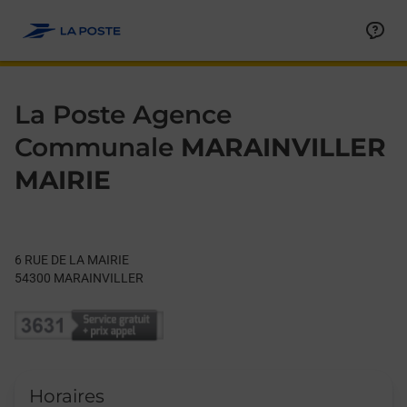
Le lien s'ouvre dans un nouvel onglet
Allez au contenu
Day of the Week
Get directions to La Poste Agence Communale at 6 RUE DE LA
Hours
La Poste Agence
Communale
MARAINVILLER
MAIRIE
6 RUE DE LA MAIRIE
54300
MARAINVILLER
Horaires