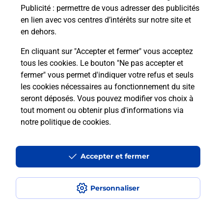
Publicité
: permettre de vous adresser des publicités
Comment est installée la
en lien avec vos centres d’intérêts sur notre site et
téléassistance classique ?
en dehors.
En cliquant sur "Accepter et fermer" vous acceptez
tous les cookies. Le bouton "Ne pas accepter et
Localiser
Liste
Liste - téléassistance
fermer" vous permet d'indiquer votre refus et seuls
Meurthe-et-Moselle - téléassistance
Malzeville - téléassistance
les cookies nécessaires au fonctionnement du site
seront déposés. Vous pouvez modifier vos choix à
tout moment ou obtenir plus d'informations via
notre politique de cookies
.
Plan du site
Accessibilité : partiellement conforme
Accepter et fermer
Conditions contractuelles
Personnaliser
Mentions légales