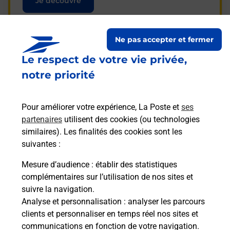
Je découvre
Ne pas accepter et fermer
Le respect de votre vie privée,
Questions fréquemment
notre priorité
posées
Pour améliorer votre expérience, La Poste et
ses
partenaires
utilisent des cookies (ou technologies
La téléassistance classique avec
similaires). Les finalités des cookies sont les
médaillon d’alarme qu’est ce que
suivantes :
c’est ?
Mesure d’audience
: établir des statistiques
complémentaires sur l’utilisation de nos sites et
Comment fonctionne la
suivre la navigation.
téléassistance classique ?
Analyse et personnalisation
: analyser les parcours
clients et personnaliser en temps réel nos sites et
communications en fonction de votre navigation.