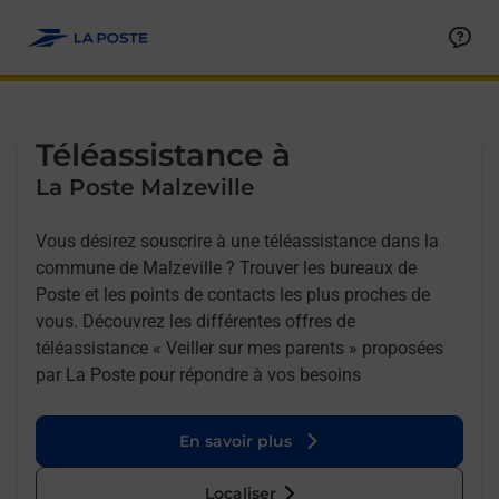
Allez au contenu
Afficher ou masquer la réponse
Afficher ou masquer la réponse
Afficher ou masquer la réponse
Téléassistance à
La Poste Malzeville
Vous désirez souscrire à une téléassistance dans la
commune de Malzeville ? Trouver les bureaux de
Poste et les points de contacts les plus proches de
vous. Découvrez les différentes offres de
téléassistance « Veiller sur mes parents » proposées
par La Poste pour répondre à vos besoins
En savoir plus
Localiser