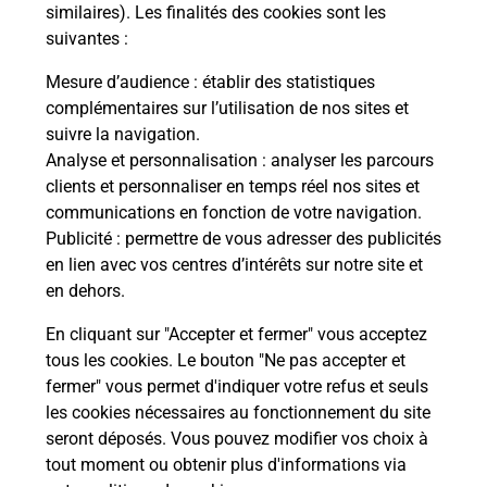
Comment demander une
similaires). Les finalités des cookies sont les
modification de livraison ?
suivantes :
Mesure d’audience
: établir des statistiques
complémentaires sur l’utilisation de nos sites et
Comment La Poste participe-t-elle
suivre la navigation.
à votre sécurité au quotidien ?
Analyse et personnalisation
: analyser les parcours
clients et personnaliser en temps réel nos sites et
communications en fonction de votre navigation.
Puis-je passer mon code de la route
Publicité
: permettre de vous adresser des publicités
avec La Poste et sous quelles
en lien avec vos centres d’intérêts sur notre site et
conditions ?
en dehors.
En cliquant sur "Accepter et fermer" vous acceptez
tous les cookies. Le bouton "Ne pas accepter et
fermer" vous permet d'indiquer votre refus et seuls
Localiser
Liste
Meurthe-et-Moselle
MAGNIERES
les cookies nécessaires au fonctionnement du site
seront déposés. Vous pouvez modifier vos choix à
tout moment ou obtenir plus d'informations via