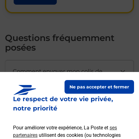
Questions fréquemment
posées
Comment envoyer mon colis de
chez moi ?
Ne pas accepter et fermer
Le respect de votre vie privée,
Est-il possible d’acheter un
notre priorité
emballage directement depuis un
bureau de Poste ?
Pour améliorer votre expérience, La Poste et
ses
partenaires
utilisent des cookies (ou technologies