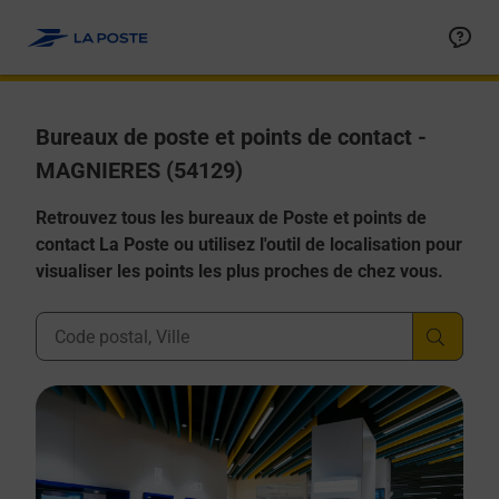
Allez au contenu
Afficher ou masquer la réponse
Afficher ou masquer la réponse
Afficher ou masquer la réponse
Afficher ou masquer la réponse
Afficher ou masquer la réponse
Bureaux de poste et points de contact -
MAGNIERES (54129)
Retrouvez tous les bureaux de Poste et points de
contact La Poste ou utilisez l'outil de localisation pour
visualiser les points les plus proches de chez vous.
Ville, Département, Code Postal