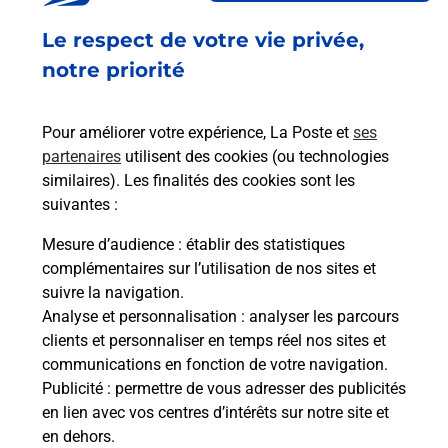
Fermé
-
jusqu'à
08h00
Le respect de votre vie privée,
23 RUE BANAUDON
54300
LUNEVILLE
notre priorité
En savoir plus
Pour améliorer votre expérience, La Poste et
ses
partenaires
utilisent des cookies (ou technologies
Malin !
similaires). Les finalités des cookies sont les
suivantes :
La Poste
Mesure d’audience
: établir des statistiques
en ligne
complémentaires sur l’utilisation de nos sites et
suivre la navigation.
Ouvert 24h/24
Analyse et personnalisation
: analyser les parcours
clients et personnaliser en temps réel nos sites et
En savoir plus
communications en fonction de votre navigation.
Publicité
: permettre de vous adresser des publicités
en lien avec vos centres d’intérêts sur notre site et
Recherchez un autre point de contact
en dehors.