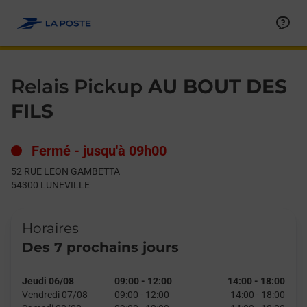
Le lien s'ouvre dans un nouvel onglet
Allez au contenu
Day of the Week
Get directions to Relais Pickup at 52 RUE LEON GAMBETTA LU
Hours
Relais Pickup
AU BOUT DES
FILS
Fermé
-
jusqu'à
09h00
52 RUE LEON GAMBETTA
54300
LUNEVILLE
Horaires
Des 7 prochains jours
Jeudi 06/08
09:00
-
12:00
14:00
-
18:00
Vendredi 07/08
09:00
-
12:00
14:00
-
18:00