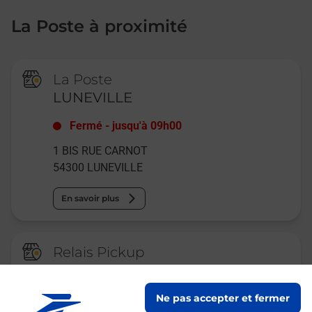
La Poste à proximité
La Poste
LUNEVILLE
Fermé
-
jusqu'à
09h00
1 BIS RUE CARNOT
54300
LUNEVILLE
En savoir plus
Relais Pickup
CARREFOUR EXPRESS
LUNEVILLE
Ne pas accepter et fermer