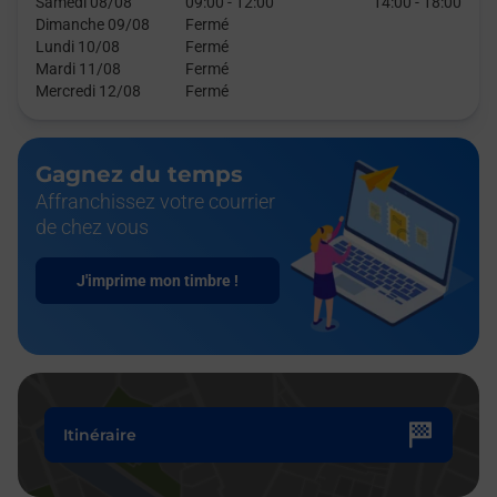
Samedi 08/08
09:00
-
12:00
14:00
-
18:00
Dimanche 09/08
Fermé
Lundi 10/08
Fermé
Mardi 11/08
Fermé
Mercredi 12/08
Fermé
Gagnez du temps
Affranchissez votre courrier
de chez vous
J'imprime mon timbre !
Itinéraire