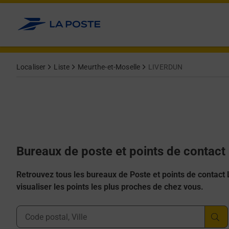
Allez au contenu
Afficher ou masquer la réponse
Afficher ou masquer la réponse
Afficher ou masquer la réponse
Afficher ou masquer la réponse
Afficher ou masquer la réponse
Localiser
Liste
Meurthe-et-Moselle
LIVERDUN
Bureaux de poste et points de contac
Retrouvez tous les bureaux de Poste et points de contact La
visualiser les points les plus proches de chez vous.
Ville, Département, Code Postal