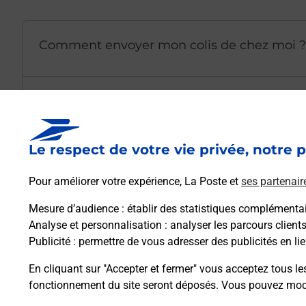
Comment envoyer mon colis de chez moi ?
Est-il possible d’acheter un emballage dir
Le respect de votre vie privée, notre p
Comment demander une modification de li
Pour améliorer votre expérience, La Poste et
ses partenair
Mesure d’audience
: établir des statistiques complémentair
Comment La Poste participe-t-elle à votre 
Analyse et personnalisation
: analyser les parcours client
Publicité
: permettre de vous adresser des publicités en lie
Puis-je passer mon code de la route avec La
En cliquant sur "Accepter et fermer" vous acceptez tous le
fonctionnement du site seront déposés. Vous pouvez modi