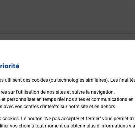
ectement depuis un bureau de Poste ?
riorité
vraison ?
es
utilisent des cookies (ou technologies similaires). Les finalité
es sur l’utilisation de nos sites et suivre la navigation.
sécurité au quotidien ?
s et personnaliser en temps réel nos sites et communications en 
n avec vos centres d’intérêts sur notre site et en dehors.
 Poste et sous quelles conditions ?
s cookies. Le bouton "Ne pas accepter et fermer" vous permet d'i
fier vos choix à tout moment ou obtenir plus d'informations vi