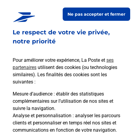
CONSIGNE LAV ECO VILLERS LES
NANCY
Ne pas accepter et fermer
Fermé
-
jusqu'à
07h00
Le respect de votre vie privée,
59 BOULEVARD DU MARECHAL FOCH
54600
VILLERS LES NANCY
notre priorité
En savoir plus
Pour améliorer votre expérience, La Poste et
ses
partenaires
utilisent des cookies (ou technologies
Malin !
similaires). Les finalités des cookies sont les
suivantes :
La Poste
Mesure d’audience
: établir des statistiques
en ligne
complémentaires sur l’utilisation de nos sites et
suivre la navigation.
Ouvert 24h/24
Analyse et personnalisation
: analyser les parcours
clients et personnaliser en temps réel nos sites et
En savoir plus
communications en fonction de votre navigation.