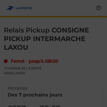
Le lien s'ouvre dans un nouvel onglet
Allez au contenu
Day of the Week
Get directions to Relais Pickup at 12 AVENUE DE L EUROPE LA
Hours
Relais Pickup
CONSIGNE
PICKUP INTERMARCHE
LAXOU
Fermé
-
jusqu'à
08h30
12 AVENUE DE L EUROPE
54520
LAXOU
Horaires
Des 7 prochains jours
Jeudi 06/08
08:30
-
20:00