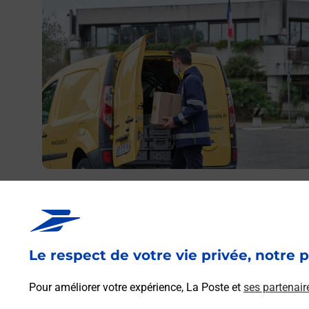
En savoir plus
Envoyer un colis
Vous souhaitez envoyer un colis depuis : LANEUVEVIL
DEVANT NANCY (54410) ? Découvrez toutes les
solutions proposées par La Poste.
Le respect de votre vie privée, notre p
En savoir plus
Pour améliorer votre expérience, La Poste et
ses partenair