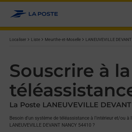
Allez au contenu
Afficher ou masquer la réponse
Afficher ou masquer la réponse
Afficher ou masquer la réponse
Localiser
Liste
Meurthe-et-Moselle
LANEUVEVILLE DEVANT
Souscrire à la
téléassistanc
La Poste LANEUVEVILLE DEVAN
Besoin d'un système de téléassistance à l'intérieur et/ou à l
LANEUVEVILLE DEVANT NANCY 54410 ?