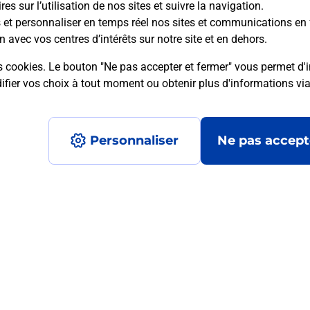
es sur l’utilisation de nos sites et suivre la navigation.
s et personnaliser en temps réel nos sites et communications en 
n avec vos centres d’intérêts sur notre site et en dehors.
s cookies. Le bouton "Ne pas accepter et fermer" vous permet d'i
mment posées
fier vos choix à tout moment ou obtenir plus d'informations vi
Personnaliser
Ne pas accept
médaillon d’alarme qu’est ce que c’est
tance classique ?
stance classique ?