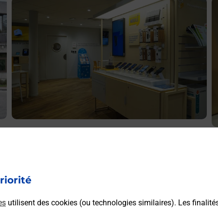
En savoir plus
E
Acheter un iPhone neuf ou reconditionné
A
LE
Vous recherchez un smartphone pas cher proche de chez
V
vous ? Découvrez notre offre de téléphones iPhone Apple
v
dans vos bureaux de Poste à LANEUVEVILLE DEVANT
riorité
S
NANCY (54410) !
D
es
utilisent des cookies (ou technologies similaires). Les finalité
En savoir plus