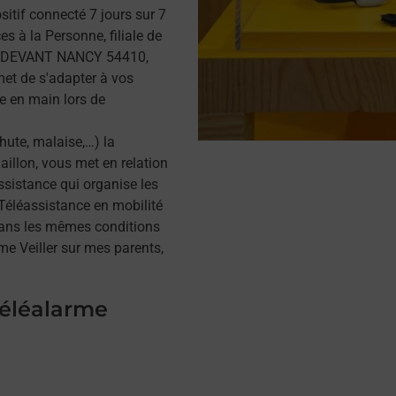
itif connecté 7 jours sur 7
s à la Personne, filiale de
LE DEVANT NANCY 54410,
met de s'adapter à vos
se en main lors de
hute, malaise,…) la
illon, vous met en relation
assistance qui organise les
a Téléassistance en mobilité
dans les mêmes conditions
me Veiller sur mes parents,
téléalarme