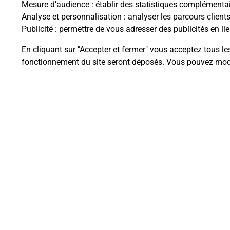
Mesure d’audience
: établir des statistiques complémentair
Analyse et personnalisation
: analyser les parcours client
Publicité
: permettre de vous adresser des publicités en lie
En cliquant sur "Accepter et fermer" vous acceptez tous le
Questions fréque
fonctionnement du site seront déposés. Vous pouvez modi
La téléassistance classique avec 
Comment fonctionne la téléassis
Comment est installée la téléassi