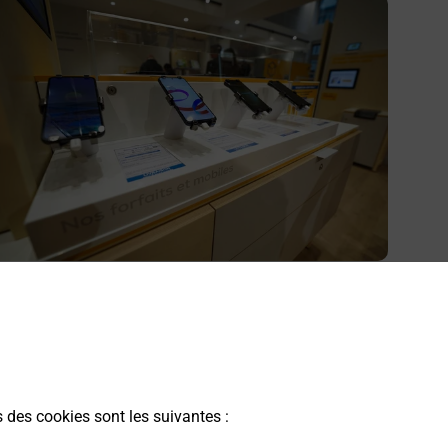
n savoir plus
cheter un smartphone Samsung
ous recherchez un smartphone pas cher proche de chez
ous ? Découvrez notre offre de téléphones mobiles
amsung dans vos bureaux de Poste à LANEUVEVILLE
EVANT NANCY (54410) !
s des cookies sont les suivantes :