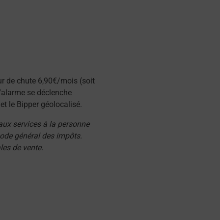
ur de chute 6,90€/mois (soit
l'alarme se déclenche
t le Bipper géolocalisé.
 aux services à la personne
 code général des impôts.
les de vente
.