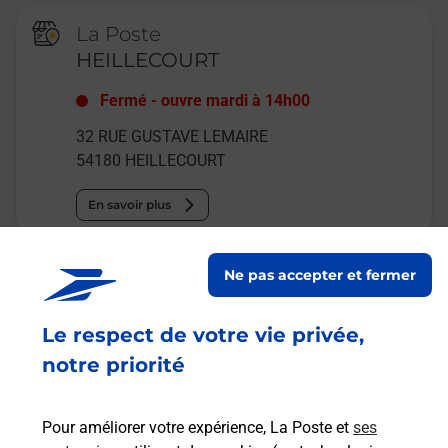
La Poste
HEILLECOURT
Fermé
-
ouvre mardi à
14h00
32 RUE GUSTAVE LEMAIRE
54180
HEILLECOURT
En savoir plus
Malin !
Ne pas accepter et fermer
La Poste
Le respect de votre vie privée,
en ligne
notre priorité
Ouvert 24h/24
Pour améliorer votre expérience, La Poste et
ses
En savoir plus