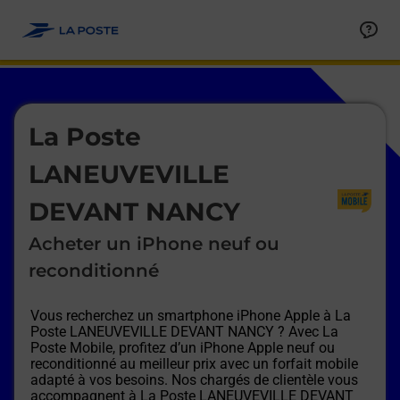
Le lien s'ouvre dans un nouvel onglet
Allez au contenu
Afficher ou masquer la réponse
Afficher ou masquer la réponse
Afficher ou masquer la réponse
Afficher ou masquer la réponse
Afficher ou masquer la réponse
Afficher ou masquer la réponse
Le lien s'ouvre dans un nouvel onglet
La Poste
LANEUVEVILLE
DEVANT NANCY
Acheter un iPhone neuf ou
reconditionné
Vous recherchez un smartphone iPhone Apple à
La
Poste LANEUVEVILLE DEVANT NANCY
? Avec La
Poste Mobile, profitez d’un iPhone Apple neuf ou
reconditionné au meilleur prix avec un forfait mobile
adapté à vos besoins. Nos chargés de clientèle vous
accompagnent à
La Poste LANEUVEVILLE DEVANT