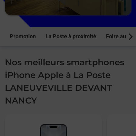
Promotion
La Poste à proximité
Foire aux q
Next
Nos meilleurs smartphones
iPhone Apple à La Poste
LANEUVEVILLE DEVANT
NANCY