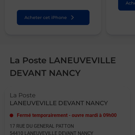
Ache
Acheter cet iPhone
La Poste LANEUVEVILLE
DEVANT NANCY
Le lien s'ouvre dans un nouvel onglet
La Poste
LANEUVEVILLE DEVANT NANCY
Fermé temporairement
-
ouvre mardi à
09h00
17 RUE DU GENERAL PATTON
54410
LANEUVEVILLE DEVANT NANCY