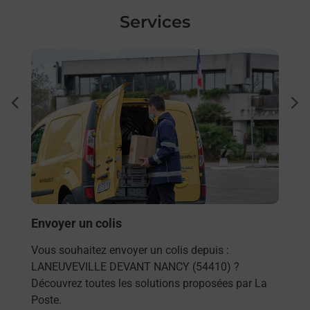
Services
En savoir plus
En sa
Ach
dent
sui
rieur
Vous
ez
de c
ste à
télé
de P
(544
Envoyer un colis
En
Vous souhaitez envoyer un colis depuis :
LANEUVEVILLE DEVANT NANCY (54410) ?
Découvrez toutes les solutions proposées par La
Poste.