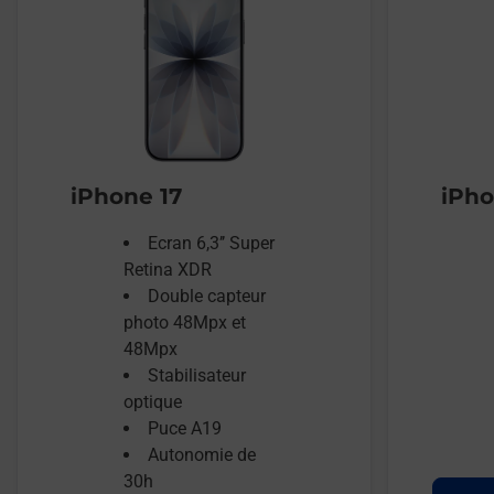
iPhone 17
iPho
Ecran 6,3’’ Super
Retina XDR
Double capteur
photo 48Mpx et
48Mpx
Stabilisateur
optique
Puce A19
Autonomie de
30h