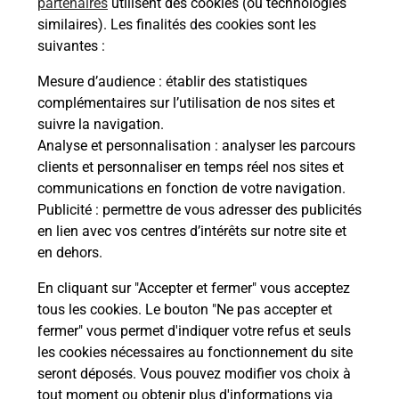
partenaires
utilisent des cookies (ou technologies
similaires). Les finalités des cookies sont les
suivantes :
Recherchez un autre point de contact
Mesure d’audience
: établir des statistiques
complémentaires sur l’utilisation de nos sites et
suivre la navigation.
Analyse et personnalisation
: analyser les parcours
Questions fréquemment posées
clients et personnaliser en temps réel nos sites et
communications en fonction de votre navigation.
Publicité
: permettre de vous adresser des publicités
en lien avec vos centres d’intérêts sur notre site et
Quel réseau utilise La Poste Mobile ?
en dehors.
Est-ce que je peux garder mon
En cliquant sur "Accepter et fermer" vous acceptez
numéro de mobile gratuitement ?
tous les cookies. Le bouton "Ne pas accepter et
fermer" vous permet d'indiquer votre refus et seuls
les cookies nécessaires au fonctionnement du site
Est-ce que je peux bénéficier de la 5G
avec La Poste Mobile ?
seront déposés. Vous pouvez modifier vos choix à
tout moment ou obtenir plus d'informations via