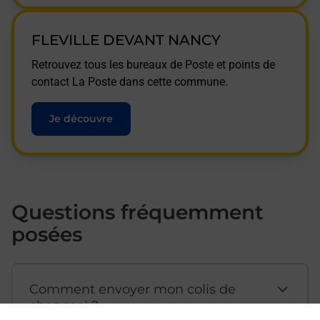
FLEVILLE DEVANT NANCY
Retrouvez tous les bureaux de Poste et points de
contact La Poste dans cette commune.
Je découvre
Questions fréquemment
posées
Comment envoyer mon colis de
chez moi ?