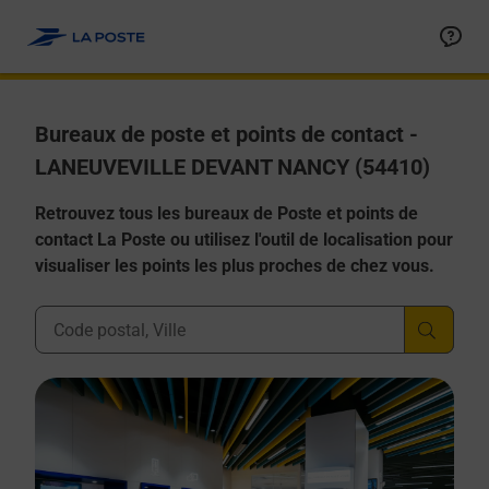
Allez au contenu
Afficher ou masquer la réponse
Afficher ou masquer la réponse
Afficher ou masquer la réponse
Afficher ou masquer la réponse
Afficher ou masquer la réponse
Bureaux de poste et points de contact -
LANEUVEVILLE DEVANT NANCY (54410)
Retrouvez tous les bureaux de Poste et points de
contact La Poste ou utilisez l'outil de localisation pour
visualiser les points les plus proches de chez vous.
Ville, Département, Code Postal