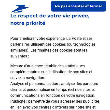
Ne pas accepter et fermer
Est-il possible d’acheter un
Le respect de votre vie privée,
emballage directement depuis un
notre priorité
bureau de Poste ?
Pour améliorer votre expérience, La Poste et
ses
partenaires
utilisent des cookies (ou technologies
Comment demander une
similaires). Les finalités des cookies sont les
modification de livraison ?
suivantes :
Mesure d’audience
: établir des statistiques
Comment La Poste participe-t-elle
complémentaires sur l’utilisation de nos sites et
à votre sécurité au quotidien ?
suivre la navigation.
Analyse et personnalisation
: analyser les parcours
clients et personnaliser en temps réel nos sites et
communications en fonction de votre navigation.
Puis-je passer mon code de la route
Publicité
: permettre de vous adresser des publicités
avec La Poste et sous quelles
en lien avec vos centres d’intérêts sur notre site et
conditions ?