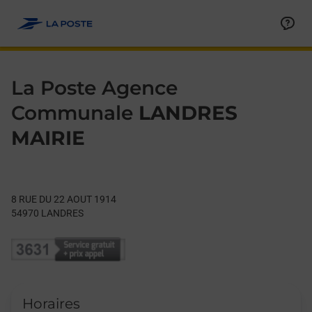
Le lien s'ouvre dans un nouvel onglet
Allez au contenu
Day of the Week
Get directions to La Poste Agence Communale at 8 RUE DU 2
Hours
La Poste Agence
Communale
LANDRES
MAIRIE
8 RUE DU 22 AOUT 1914
54970
LANDRES
Horaires