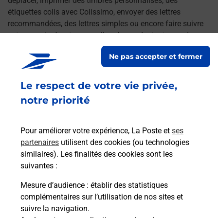
déplacer, imprimer des timbres personnalisés, des
étiquettes colis avec Colissimo, envoyer des lettres
recommandées, des lettres simples ou encore faire suivre
votre courrier à votre nouvelle adresse. Le tout quand vous
voulez, où vous voulez.
Ne pas accepter et fermer
Découvrez toutes les offres et services en ligne de
Le respect de votre vie privée,
La Poste
notre priorité
Pour améliorer votre expérience, La Poste et
ses
partenaires
utilisent des cookies (ou technologies
similaires). Les finalités des cookies sont les
suivantes :
Mesure d’audience
: établir des statistiques
complémentaires sur l’utilisation de nos sites et
suivre la navigation.