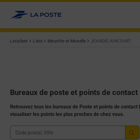
Allez au contenu
Afficher ou masquer la réponse
Afficher ou masquer la réponse
Afficher ou masquer la réponse
Afficher ou masquer la réponse
Afficher ou masquer la réponse
Localiser
Liste
Meurthe-et-Moselle
JEANDELAINCOURT
Bureaux de poste et points de conta
Retrouvez tous les bureaux de Poste et points de contact La
visualiser les points les plus proches de chez vous.
Ville, Département, Code Postal