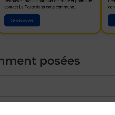
Retrouvez tous les bureaux de Poste et points de
Ret
contact La Poste dans cette commune.
con
Je découvre
mment posées
ectement depuis un bureau de Poste ?