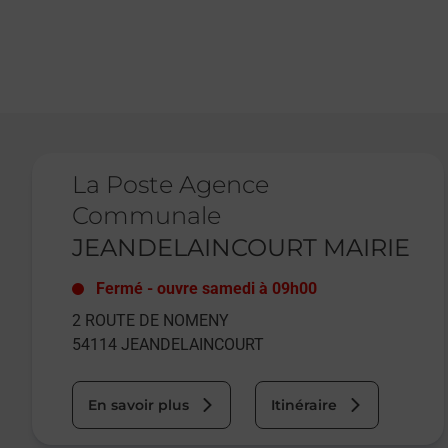
Le lien s'ouvre dans un nouvel onglet
La Poste Agence
Communale
JEANDELAINCOURT MAIRIE
Fermé
-
ouvre samedi à
09h00
2 ROUTE DE NOMENY
54114
JEANDELAINCOURT
En savoir plus
Itinéraire