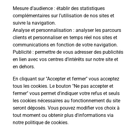
1 RUE DE KEHL
Mesure d’audience
: établir des statistiques
54500
VANDOEUVRE LES NANCY
complémentaires sur l’utilisation de nos sites et
suivre la navigation.
En savoir plus
Analyse et personnalisation
: analyser les parcours
clients et personnaliser en temps réel nos sites et
communications en fonction de votre navigation.
Malin !
Publicité
: permettre de vous adresser des publicités
en lien avec vos centres d’intérêts sur notre site et
La Poste
en dehors.
en ligne
En cliquant sur "Accepter et fermer" vous acceptez
Ouvert 24h/24
tous les cookies. Le bouton "Ne pas accepter et
fermer" vous permet d'indiquer votre refus et seuls
En savoir plus
les cookies nécessaires au fonctionnement du site
seront déposés. Vous pouvez modifier vos choix à
tout moment ou obtenir plus d'informations via
notre politique de cookies
.
Recherchez un autre point de contact