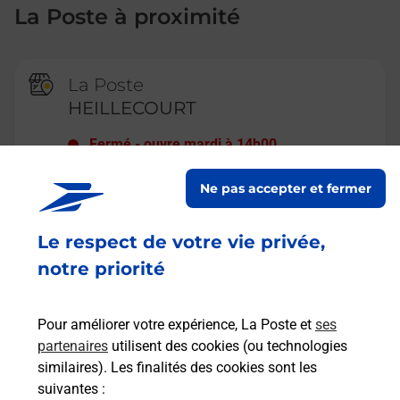
La Poste à proximité
La Poste
HEILLECOURT
Fermé
-
ouvre mardi à
14h00
32 RUE GUSTAVE LEMAIRE
Ne pas accepter et fermer
54180
HEILLECOURT
En savoir plus
Le respect de votre vie privée,
notre priorité
La Poste
Pour améliorer votre expérience, La Poste et
ses
VANDOEUVRE PARCS ET
partenaires
utilisent des cookies (ou technologies
CHATEAUX
similaires). Les finalités des cookies sont les
Fermé
-
jusqu'à
09h00
suivantes :