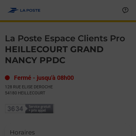
Le lien s'ouvre dans un nouvel onglet
Allez au contenu
Day of the Week
Get directions to La Poste Espace Clients Pro at 128 RUE EL
Hours
La Poste Espace Clients Pro
HEILLECOURT GRAND
NANCY PPDC
Fermé
-
jusqu'à
08h00
128 RUE ELISE DEROCHE
54180
HEILLECOURT
Horaires