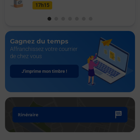
17h15
Gagnez du temps
Affranchissez votre courrier
de chez vous
J'imprime mon timbre !
Itinéraire