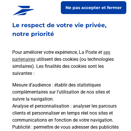
EXPRESS
Ne pas accepter et fermer
Ouvert
-
jusqu'à
20h00
Le respect de votre vie privée,
PLACE GILBERT DUFOUR
54135
MEXY
notre priorité
En savoir plus
Pour améliorer votre expérience, La Poste et
ses
partenaires
utilisent des cookies (ou technologies
Malin !
similaires). Les finalités des cookies sont les
suivantes :
La Poste
Mesure d’audience
: établir des statistiques
en ligne
complémentaires sur l’utilisation de nos sites et
suivre la navigation.
Ouvert 24h/24
Analyse et personnalisation
: analyser les parcours
clients et personnaliser en temps réel nos sites et
En savoir plus
communications en fonction de votre navigation.
Publicité
: permettre de vous adresser des publicités