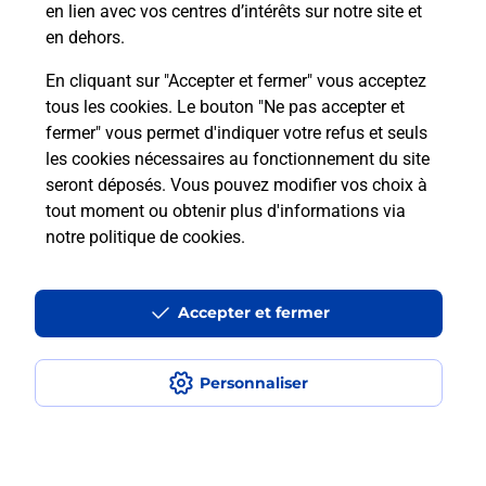
en lien avec vos centres d’intérêts sur notre site et
Recherchez un autre point de contact
en dehors.
En cliquant sur "Accepter et fermer" vous acceptez
tous les cookies. Le bouton "Ne pas accepter et
Localiser
Liste
Meurthe-et-Moselle
fermer" vous permet d'indiquer votre refus et seuls
HAUCOURT MOULAINE
TABAC AU RELAIS
les cookies nécessaires au fonctionnement du site
seront déposés. Vous pouvez modifier vos choix à
tout moment ou obtenir plus d'informations via
notre politique de cookies
.
Plan du site
Accessibilité : partiellement conforme
Accepter et fermer
Conditions contractuelles
Personnaliser
Mentions légales
Données personnelles et cookies