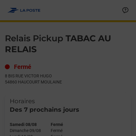
Le lien s'ouvre dans un nouvel onglet
Allez au contenu
Day of the Week
Get directions to Relais Pickup at 8 BIS RUE VICTOR HUGO 
Hours
Relais Pickup
TABAC AU
RELAIS
Fermé
8 BIS RUE VICTOR HUGO
54860
HAUCOURT MOULAINE
Horaires
Des 7 prochains jours
Samedi 08/08
Fermé
Dimanche 09/08
Fermé