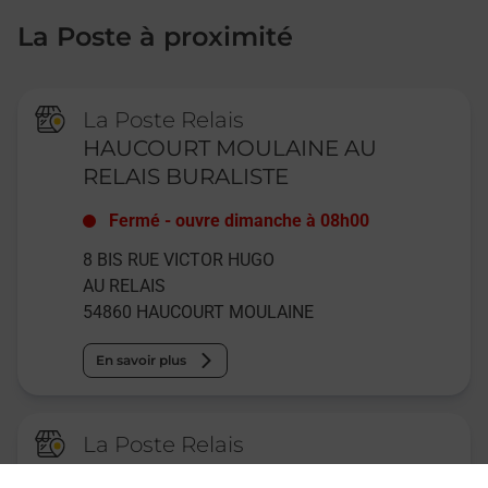
La Poste à proximité
La Poste Relais
HAUCOURT MOULAINE AU
RELAIS BURALISTE
Fermé
-
ouvre dimanche à
08h00
8 BIS RUE VICTOR HUGO
AU RELAIS
54860
HAUCOURT MOULAINE
En savoir plus
La Poste Relais
MEXY DUFOUR CARREFOUR