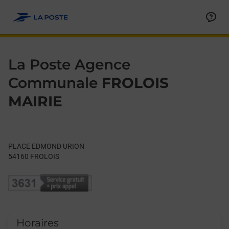
Le lien s'ouvre dans un nouvel onglet
Allez au contenu
Day of the Week
Get directions to La Poste Agence Communale at PLACE EDM
Hours
La Poste Agence
Communale
FROLOIS
MAIRIE
PLACE EDMOND URION
54160
FROLOIS
Horaires