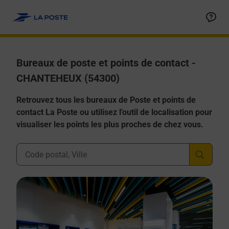
Allez au contenu
Afficher ou masquer la réponse
Afficher ou masquer la réponse
Afficher ou masquer la réponse
Afficher ou masquer la réponse
Afficher ou masquer la réponse
Bureaux de poste et points de contact -
CHANTEHEUX (54300)
Retrouvez tous les bureaux de Poste et points de
contact La Poste ou utilisez l'outil de localisation pour
visualiser les points les plus proches de chez vous.
Ville, Département, Code Postal