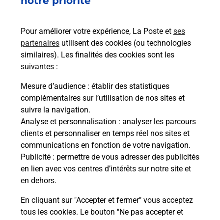
notre priorité
emballage directement depuis un
bureau de Poste ?
Pour améliorer votre expérience, La Poste et
ses
partenaires
utilisent des cookies (ou technologies
Comment demander une
similaires). Les finalités des cookies sont les
modification de livraison ?
suivantes :
Mesure d’audience
: établir des statistiques
complémentaires sur l’utilisation de nos sites et
Comment La Poste participe-t-elle
suivre la navigation.
à votre sécurité au quotidien ?
Analyse et personnalisation
: analyser les parcours
clients et personnaliser en temps réel nos sites et
communications en fonction de votre navigation.
Puis-je passer mon code de la route
Publicité
: permettre de vous adresser des publicités
avec La Poste et sous quelles
en lien avec vos centres d’intérêts sur notre site et
conditions ?
en dehors.
En cliquant sur "Accepter et fermer" vous acceptez
tous les cookies. Le bouton "Ne pas accepter et