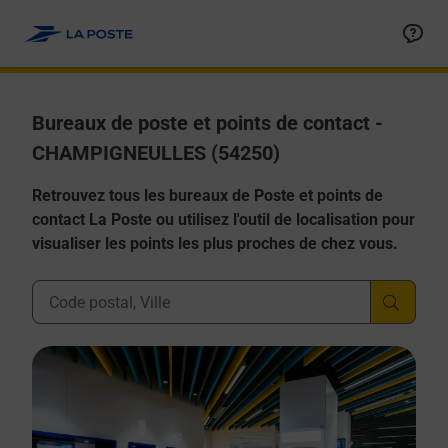
Allez au contenu
Afficher ou masquer la réponse
Afficher ou masquer la réponse
Afficher ou masquer la réponse
Afficher ou masquer la réponse
Afficher ou masquer la réponse
Bureaux de poste et points de contact -
CHAMPIGNEULLES (54250)
Retrouvez tous les bureaux de Poste et points de
contact La Poste ou utilisez l'outil de localisation pour
visualiser les points les plus proches de chez vous.
Ville, Département, Code Postal