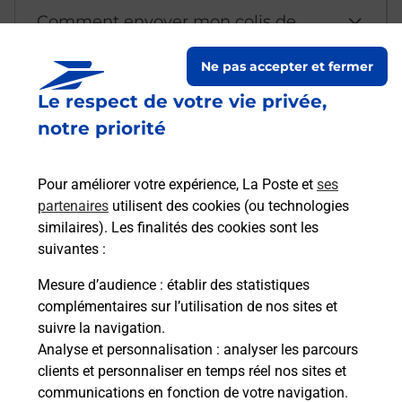
Comment envoyer mon colis de
chez moi ?
Ne pas accepter et fermer
Le respect de votre vie privée,
Est-il possible d’acheter un
notre priorité
emballage directement depuis un
bureau de Poste ?
Pour améliorer votre expérience, La Poste et
ses
partenaires
utilisent des cookies (ou technologies
Comment demander une
similaires). Les finalités des cookies sont les
modification de livraison ?
suivantes :
Mesure d’audience
: établir des statistiques
complémentaires sur l’utilisation de nos sites et
Comment La Poste participe-t-elle
suivre la navigation.
à votre sécurité au quotidien ?
Analyse et personnalisation
: analyser les parcours
clients et personnaliser en temps réel nos sites et
communications en fonction de votre navigation.