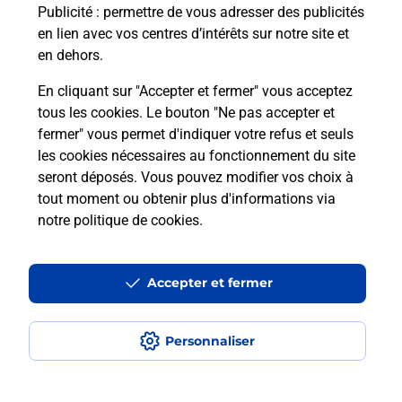
Puis-je passer mon code de la route
Publicité
: permettre de vous adresser des publicités
avec La Poste et sous quelles
en lien avec vos centres d’intérêts sur notre site et
conditions ?
en dehors.
En cliquant sur "Accepter et fermer" vous acceptez
tous les cookies. Le bouton "Ne pas accepter et
fermer" vous permet d'indiquer votre refus et seuls
Localiser
Liste
Meurthe-et-Moselle
CHAMPIGNEULLES
les cookies nécessaires au fonctionnement du site
seront déposés. Vous pouvez modifier vos choix à
tout moment ou obtenir plus d'informations via
notre politique de cookies
.
Plan du site
Accessibilité : partiellement conforme
Accepter et fermer
Conditions contractuelles
Personnaliser
Mentions légales