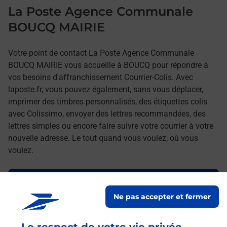
La Poste Agence Communale
BOUCQ MAIRIE
Votre point de contact La Poste Agence Communale
BOUCQ MAIRIE vous accueille à BOUCQ pour répondre à
vos besoins d'affranchissement Courrier-Colis. Avec
laposte.fr, vous pouvez également, sans vous déplacer,
imprimer des timbres personnalisés, des étiquettes colis
avec Colissimo, envoyer des lettres recommandées, des
lettres simples ou encore faire suivre votre courrier à votre
nouvelle adresse. Le tout quand vous voulez, où vous
voulez.
Découvrez toutes les offres et services en ligne de
La Poste
Ne pas accepter et fermer