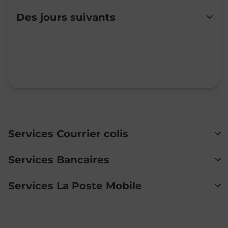
Lundi
Fermé
Des jours suivants
Mardi
Fermé
Mercredi
Fermé
Jeudi
Fermé
Vendredi
Fermé
Samedi
Fermé
Dimanche
Fermé
Services Courrier colis
Services Bancaires
Services La Poste Mobile