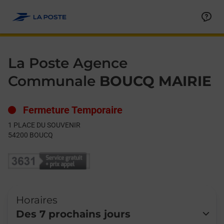
Le lien s'ouvre dans un nouvel onglet
Allez au contenu
Day of the Week
Get directions to La Poste Agence Communale at 1 PLACE DU
Hours
La Poste Agence
Communale
BOUCQ MAIRIE
Fermeture Temporaire
1 PLACE DU SOUVENIR
54200
BOUCQ
Horaires
Des 7 prochains jours