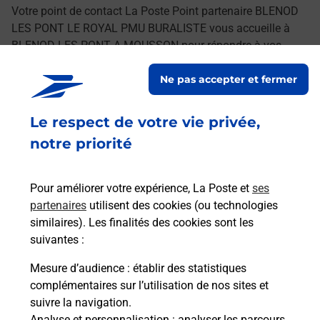
Votre point de contact La Poste Point partenaire BLENOD
LES PONT LE ROYAL PMU BURALISTE vous accueille à
BLENOD LES PONT A MOUSSON pour répondre à vos
besoins d'affranchissement Courrier-Colis.
Ne pas accepter et fermer
Retrouvez toutes nos offres en ligne sur notre site
Le respect de votre vie privée,
notre priorité
Pour améliorer votre expérience, La Poste et
ses
partenaires
utilisent des cookies (ou technologies
similaires). Les finalités des cookies sont les
suivantes :
Mesure d’audience
: établir des statistiques
complémentaires sur l’utilisation de nos sites et
suivre la navigation.
Analyse et personnalisation
: analyser les parcours