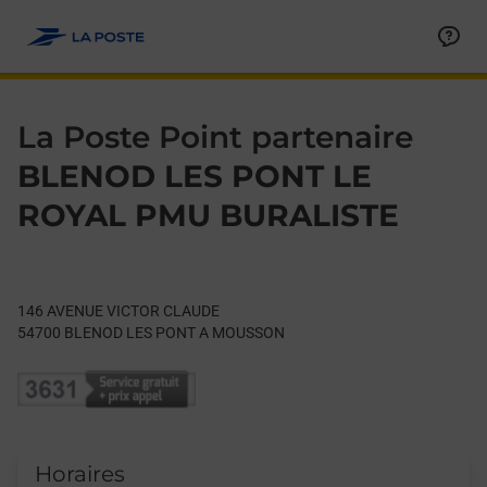
Le lien s'ouvre dans un nouvel onglet
Allez au contenu
Day of the Week
Get directions to La Poste Point partenaire at 146 AVENUE
Hours
La Poste Point partenaire
BLENOD LES PONT LE
ROYAL PMU BURALISTE
146 AVENUE VICTOR CLAUDE
54700
BLENOD LES PONT A MOUSSON
Horaires