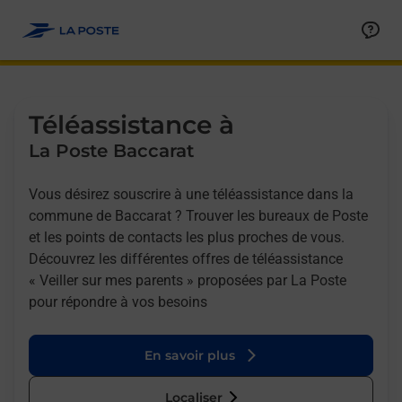
Allez au contenu
Afficher ou masquer la réponse
Afficher ou masquer la réponse
Afficher ou masquer la réponse
Téléassistance à
La Poste Baccarat
Vous désirez souscrire à une téléassistance dans la
commune de Baccarat ? Trouver les bureaux de Poste
et les points de contacts les plus proches de vous.
Découvrez les différentes offres de téléassistance
« Veiller sur mes parents » proposées par La Poste
pour répondre à vos besoins
En savoir plus
Localiser