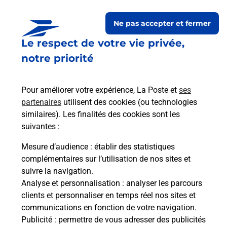
Ne pas accepter et fermer
Le respect de votre vie privée,
Questions fréquemment
notre priorité
posées
Pour améliorer votre expérience, La Poste et
ses
partenaires
utilisent des cookies (ou technologies
La téléassistance classique avec
similaires). Les finalités des cookies sont les
médaillon d’alarme qu’est ce que
suivantes :
c’est ?
Mesure d’audience
: établir des statistiques
complémentaires sur l’utilisation de nos sites et
Comment fonctionne la
suivre la navigation.
téléassistance classique ?
Analyse et personnalisation
: analyser les parcours
clients et personnaliser en temps réel nos sites et
communications en fonction de votre navigation.
Publicité
: permettre de vous adresser des publicités
Comment est installée la