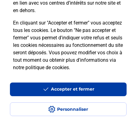
en lien avec vos centres d’intérêts sur notre site et
téléassistance classique ?
en dehors.
En cliquant sur "Accepter et fermer" vous acceptez
tous les cookies. Le bouton "Ne pas accepter et
Localiser
Liste
Liste - téléassistance
fermer" vous permet d'indiquer votre refus et seuls
Meurthe-et-Moselle - téléassistance
Baccarat - téléassistance
les cookies nécessaires au fonctionnement du site
seront déposés. Vous pouvez modifier vos choix à
tout moment ou obtenir plus d'informations via
notre politique de cookies
.
Plan du site
Accessibilité : partiellement conforme
Accepter et fermer
Conditions contractuelles
Personnaliser
Mentions légales
Données personnelles et cookies