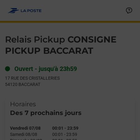
Le lien s'ouvre dans un nouvel onglet
Allez au contenu
Day of the Week
Get directions to Relais Pickup at 17 RUE DES CRISTALLERIES
Hours
Relais Pickup
CONSIGNE
PICKUP BACCARAT
Ouvert
-
jusqu'à
23h59
17 RUE DES CRISTALLERIES
54120
BACCARAT
Horaires
Des 7 prochains jours
Vendredi 07/08
00:01
-
23:59
Samedi 08/08
00:01
-
23:59