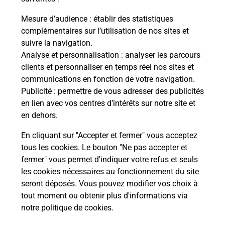
La Poste
Mesure d’audience
: établir des statistiques
en ligne
complémentaires sur l’utilisation de nos sites et
suivre la navigation.
Ouvert 24h/24
Analyse et personnalisation
: analyser les parcours
clients et personnaliser en temps réel nos sites et
En savoir plus
communications en fonction de votre navigation.
Publicité
: permettre de vous adresser des publicités
en lien avec vos centres d’intérêts sur notre site et
Recherchez un autre point de contact
en dehors.
En cliquant sur "Accepter et fermer" vous acceptez
tous les cookies. Le bouton "Ne pas accepter et
Localiser
Liste
Meurthe-et-Moselle
BACCARAT
fermer" vous permet d'indiquer votre refus et seuls
CONSIGNE PICKUP BACCARAT
les cookies nécessaires au fonctionnement du site
seront déposés. Vous pouvez modifier vos choix à
tout moment ou obtenir plus d'informations via
notre politique de cookies
.
Plan du site