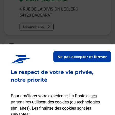
4 RUE DE LA DIVISION LECLERC
54120
BACCARAT
En savoir plus
La Poste
BACCARAT
Ne pas accepter et fermer
Ouvert
-
jusqu'à
12h00
Le respect de votre vie privée,
22 RUE ADRIEN MICHAUT
54120
BACCARAT
notre priorité
En savoir plus
Pour améliorer votre expérience, La Poste et
ses
partenaires
utilisent des cookies (ou technologies
Malin !
similaires). Les finalités des cookies sont les
suivantes :