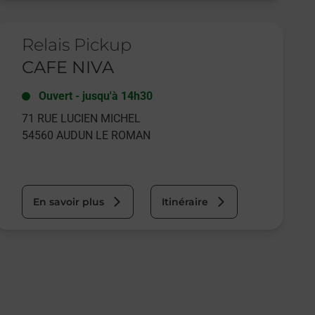
e lien s'ouvre dans un nouvel onglet
Relais Pickup
CAFE NIVA
Ouvert
-
jusqu'à
14h30
71 RUE LUCIEN MICHEL
54560
AUDUN LE ROMAN
En savoir plus
Itinéraire