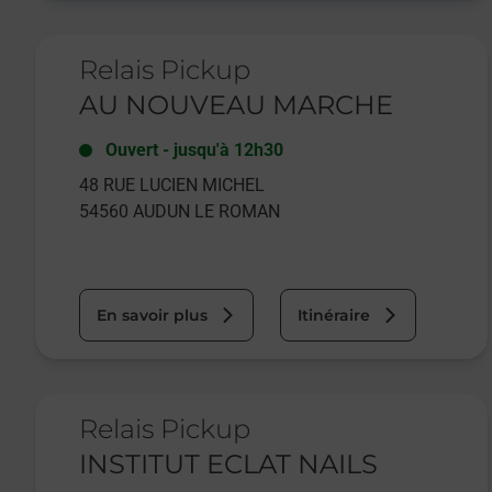
Le lien s'ouvre dans un nouvel onglet
Relais Pickup
AU NOUVEAU MARCHE
Ouvert
-
jusqu'à
12h30
48 RUE LUCIEN MICHEL
54560
AUDUN LE ROMAN
En savoir plus
Itinéraire
Le lien s'ouvre dans un nouvel onglet
Relais Pickup
INSTITUT ECLAT NAILS