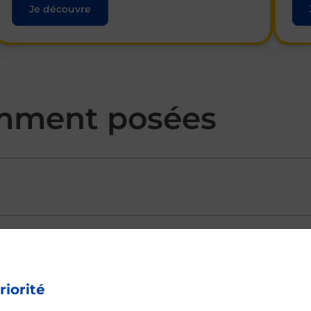
Je découvre
mment posées
ectement depuis un bureau de Poste ?
riorité
vraison ?