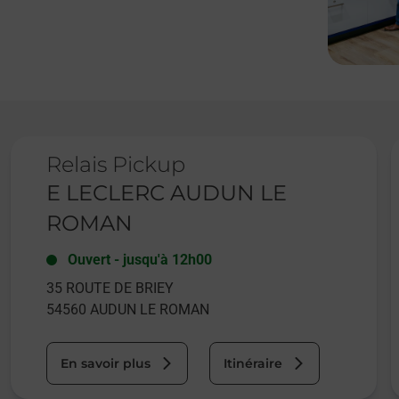
Le lien s'ouvre dans un nouvel onglet
L
Relais Pickup
E LECLERC AUDUN LE
ROMAN
Ouvert
-
jusqu'à
12h00
35 ROUTE DE BRIEY
54560
AUDUN LE ROMAN
En savoir plus
Itinéraire