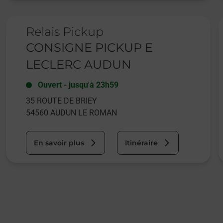
Le lien s'ouvre dans un nouvel onglet
L
Relais Pickup
CONSIGNE PICKUP E
LECLERC AUDUN
Ouvert
-
jusqu'à
23h59
35 ROUTE DE BRIEY
54560
AUDUN LE ROMAN
En savoir plus
Itinéraire