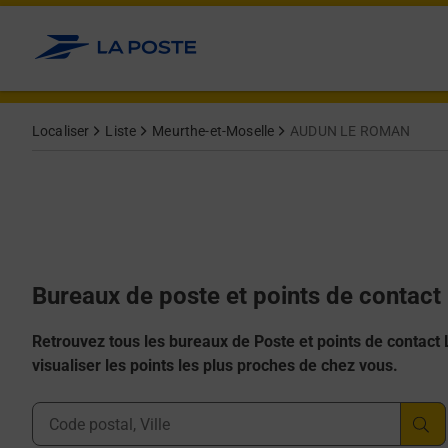
Allez au contenu
Afficher ou masquer la réponse
Afficher ou masquer la réponse
Afficher ou masquer la réponse
Afficher ou masquer la réponse
Afficher ou masquer la réponse
Localiser
Liste
Meurthe-et-Moselle
AUDUN LE ROMAN
Bureaux de poste et points de conta
Retrouvez tous les bureaux de Poste et points de contact La
visualiser les points les plus proches de chez vous.
Ville, Département, Code Postal