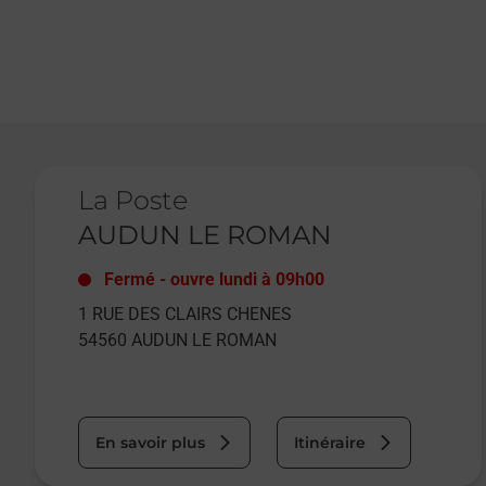
Le lien s'ouvre dans un nouvel onglet
La Poste
AUDUN LE ROMAN
Fermé
-
ouvre lundi à
09h00
1 RUE DES CLAIRS CHENES
54560
AUDUN LE ROMAN
En savoir plus
Itinéraire