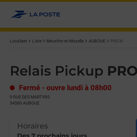
Le lien s'ouvre dans un nouvel onglet
Allez au contenu
Day of the Week
Get directions to Relais Pickup at 9 RUE DES MARTYRS AUBOUE
Hours
Localiser
Liste
Meurthe-et-Moselle
AUBOUE
PROXI
Relais Pickup
PRO
Fermé
-
ouvre lundi à
08h00
9 RUE DES MARTYRS
54580
AUBOUE
Horaires
Des 7 prochains jours