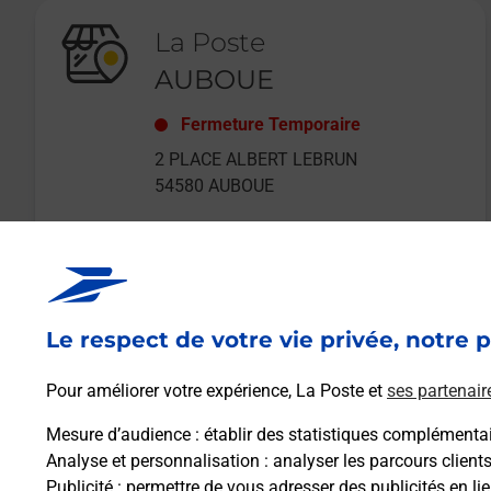
La Poste
AUBOUE
Fermeture Temporaire
2 PLACE ALBERT LEBRUN
54580
AUBOUE
Le respect de votre vie privée, notre p
En savoir plus
Pour améliorer votre expérience, La Poste et
ses partenair
Mesure d’audience
: établir des statistiques complémentair
Analyse et personnalisation
: analyser les parcours client
Publicité
: permettre de vous adresser des publicités en lie