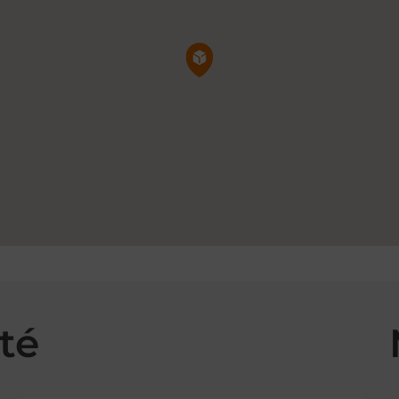
Pin de la carte
té