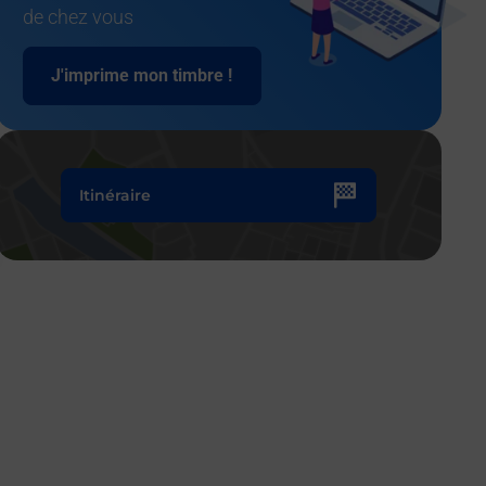
de chez vous
J'imprime mon timbre !
Itinéraire