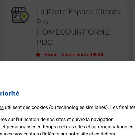
La Poste Espace Clients
Pro
HOMECOURT ORNE
PDC1
Fermé
-
ouvre lundi à
08h30
AVENUE MAURICE KRIEGEL
VALRIMONT
54310
HOMECOURT
riorité
En savoir plus
es
utilisent des cookies (ou technologies similaires). Les finalité
es sur l’utilisation de nos sites et suivre la navigation.
s et personnaliser en temps réel nos sites et communications en 
n avec vos centres d’intérêts sur notre site et en dehors.