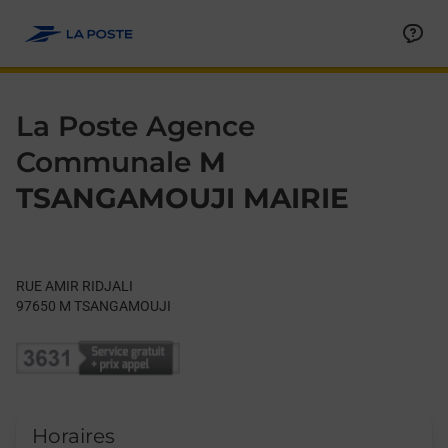
Le lien s'ouvre dans un nouvel onglet
Allez au contenu
Day of the Week
Get directions to La Poste Agence Communale at RUE AMIR 
Hours
La Poste Agence
Communale
M
TSANGAMOUJI MAIRIE
RUE AMIR RIDJALI
97650
M TSANGAMOUJI
Horaires