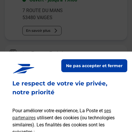
7 ROUTE DU MANS
53480
VAIGES
En savoir plus
La Poste Relais
LA BAZOUGE DE CHEMERE PETIT
Ne pas accepter et fermer
COMPTOIR
Fermeture Temporaire
Le respect de votre vie privée,
14 RUE NEUVE
notre priorité
53170
LA BAZOUGE DE CHEMERE
Pour améliorer votre expérience, La Poste et
ses
En savoir plus
partenaires
utilisent des cookies (ou technologies
similaires). Les finalités des cookies sont les
Malin !
suivantes :