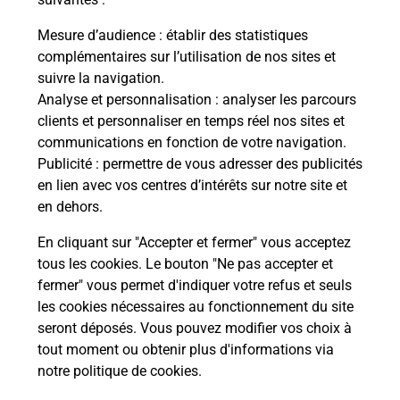
Mesure d’audience
: établir des statistiques
La Poste
complémentaires sur l’utilisation de nos sites et
en ligne
suivre la navigation.
Analyse et personnalisation
: analyser les parcours
Ouvert 24h/24
clients et personnaliser en temps réel nos sites et
communications en fonction de votre navigation.
En savoir plus
Publicité
: permettre de vous adresser des publicités
en lien avec vos centres d’intérêts sur notre site et
en dehors.
Recherchez un autre point de contact
En cliquant sur "Accepter et fermer" vous acceptez
tous les cookies. Le bouton "Ne pas accepter et
fermer" vous permet d'indiquer votre refus et seuls
Localiser
Liste
Mayenne
VAIGES
VAIGES AUTOMOBILES
les cookies nécessaires au fonctionnement du site
seront déposés. Vous pouvez modifier vos choix à
tout moment ou obtenir plus d'informations via
notre politique de cookies
.
Plan du site