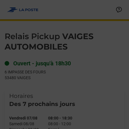
Le lien s'ouvre dans un nouvel onglet
Allez au contenu
Day of the Week
Get directions to Relais Pickup at 6 IMPASSE DES FOURS VAIGE
Hours
Relais Pickup
VAIGES
AUTOMOBILES
Ouvert
-
jusqu'à
18h30
6 IMPASSE DES FOURS
53480
VAIGES
Horaires
Des 7 prochains jours
Vendredi 07/08
08:00
-
18:30
Samedi 08/08
08:00
-
12:00