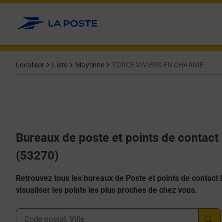
Allez au contenu
Afficher ou masquer la réponse
Afficher ou masquer la réponse
Afficher ou masquer la réponse
Afficher ou masquer la réponse
Afficher ou masquer la réponse
Localiser
Liste
Mayenne
TORCE VIVIERS EN CHARNIE
Bureaux de poste et points de conta
(53270)
Retrouvez tous les bureaux de Poste et points de contact La
visualiser les points les plus proches de chez vous.
Ville, Département, Code Postal