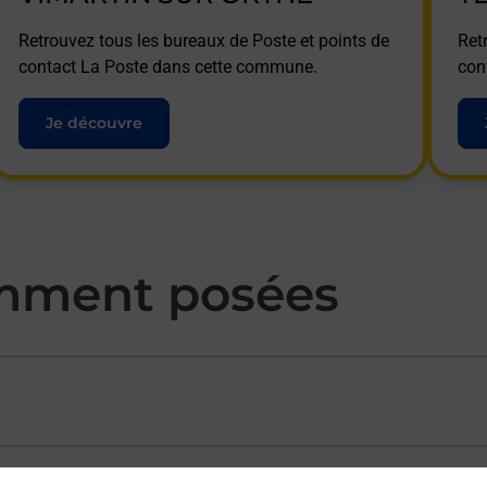
Retrouvez tous les bureaux de Poste et points de
Ret
contact La Poste dans cette commune.
con
Je découvre
mment posées
ectement depuis un bureau de Poste ?