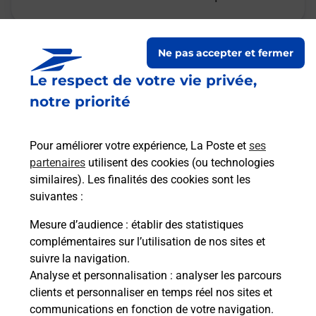
Ne pas accepter et fermer
Questions fréquemment
Le respect de votre vie privée,
posées
notre priorité
Pour améliorer votre expérience, La Poste et
ses
La téléassistance classique avec
partenaires
utilisent des cookies (ou technologies
médaillon d’alarme qu’est ce que
similaires). Les finalités des cookies sont les
c’est ?
suivantes :
Mesure d’audience
: établir des statistiques
complémentaires sur l’utilisation de nos sites et
Comment fonctionne la
suivre la navigation.
téléassistance classique ?
Analyse et personnalisation
: analyser les parcours
clients et personnaliser en temps réel nos sites et
communications en fonction de votre navigation.