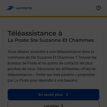
Allez au contenu
Afficher ou masquer la réponse
Afficher ou masquer la réponse
Afficher ou masquer la réponse
Téléassistance à
La Poste Ste Suzanne Et Chammes
Vous désirez souscrire à une téléassistance dans la
commune de Ste Suzanne Et Chammes ? Trouver les
bureaux de Poste et les points de contacts les plus
proches de vous. Découvrez les différentes offres de
téléassistance « Veiller sur mes parents » proposées
par La Poste pour répondre à vos besoins
En savoir plus
Localiser