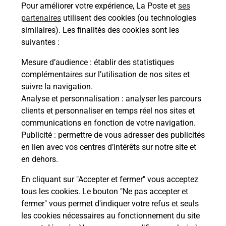
Pour améliorer votre expérience, La Poste et
ses
partenaires
utilisent des cookies (ou technologies
Comment demander une
similaires). Les finalités des cookies sont les
modification de livraison ?
suivantes :
Mesure d’audience
: établir des statistiques
complémentaires sur l’utilisation de nos sites et
Comment La Poste participe-t-elle
suivre la navigation.
à votre sécurité au quotidien ?
Analyse et personnalisation
: analyser les parcours
clients et personnaliser en temps réel nos sites et
communications en fonction de votre navigation.
Puis-je passer mon code de la route
Publicité
: permettre de vous adresser des publicités
avec La Poste et sous quelles
en lien avec vos centres d’intérêts sur notre site et
conditions ?
en dehors.
En cliquant sur "Accepter et fermer" vous acceptez
tous les cookies. Le bouton "Ne pas accepter et
fermer" vous permet d'indiquer votre refus et seuls
Localiser
Liste
Mayenne
ST PIERRE LA COUR
les cookies nécessaires au fonctionnement du site