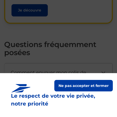
Je découvre
Questions fréquemment
posées
Comment envoyer mon colis de
chez moi ?
Ne pas accepter et fermer
Le respect de votre vie privée,
Est-il possible d’acheter un
notre priorité
emballage directement depuis un
bureau de Poste ?