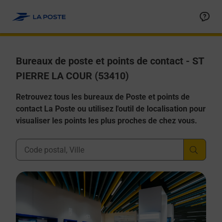
Allez au contenu
Afficher ou masquer la réponse
Afficher ou masquer la réponse
Afficher ou masquer la réponse
Afficher ou masquer la réponse
Afficher ou masquer la réponse
Bureaux de poste et points de contact - ST
PIERRE LA COUR (53410)
Retrouvez tous les bureaux de Poste et points de
contact La Poste ou utilisez l'outil de localisation pour
visualiser les points les plus proches de chez vous.
Ville, Département, Code Postal