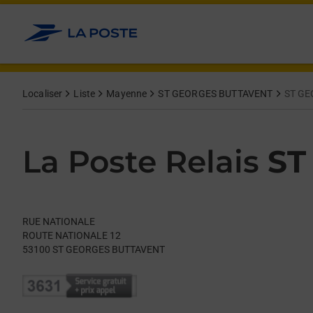
Le lien s'ouvre dans un nouvel onglet
Allez au contenu
Day of the Week
Get directions to La Poste Relais at RUE NATIONALE ST GEO
Hours
Localiser
Liste
Mayenne
ST GEORGES BUTTAVENT
ST GE
La Poste Relais
ST
RUE NATIONALE
ROUTE NATIONALE 12
53100
ST GEORGES BUTTAVENT