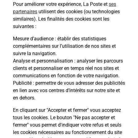
Pour améliorer votre expérience, La Poste et
ses
partenaires
utilisent des cookies (ou technologies
Malin !
similaires). Les finalités des cookies sont les
suivantes :
La Poste
Mesure d’audience
: établir des statistiques
en ligne
complémentaires sur l’utilisation de nos sites et
suivre la navigation.
Ouvert 24h/24
Analyse et personnalisation
: analyser les parcours
clients et personnaliser en temps réel nos sites et
En savoir plus
communications en fonction de votre navigation.
Publicité
: permettre de vous adresser des publicités
en lien avec vos centres d’intérêts sur notre site et
Recherchez un autre point de contact
en dehors.
En cliquant sur "Accepter et fermer" vous acceptez
tous les cookies. Le bouton "Ne pas accepter et
Localiser
Liste
Mayenne
SAINT BERTHEVIN
fermer" vous permet d'indiquer votre refus et seuls
CONSIGNE PICKUP BOULANGERIE COTTIER
les cookies nécessaires au fonctionnement du site