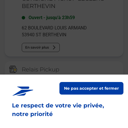
BERTHEVIN
Ouvert
-
jusqu'à
23h59
62 BOULEVARD LOUIS ARMAND
53940
ST BERTHEVIN
En savoir plus
Relais Pickup
POINT SAV E LECLERC SAINT
BERTHEVIN
Ne pas accepter et fermer
Fermé
-
ouvre samedi à
09h30
Le respect de votre vie privée,
62 BOULEVARD LOUIS ARMAND
53940
ST BERTHEVIN
notre priorité
En savoir plus