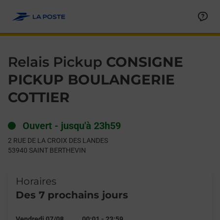
Le lien s'ouvre dans un nouvel onglet
Allez au contenu
Day of the Week
Get directions to Relais Pickup at 2 RUE DE LA CROIX DES L
Hours
Relais Pickup
CONSIGNE
PICKUP BOULANGERIE
COTTIER
Ouvert
-
jusqu'à
23h59
2 RUE DE LA CROIX DES LANDES
53940
SAINT BERTHEVIN
Horaires
Des 7 prochains jours
Vendredi 07/08
00:01
-
23:59