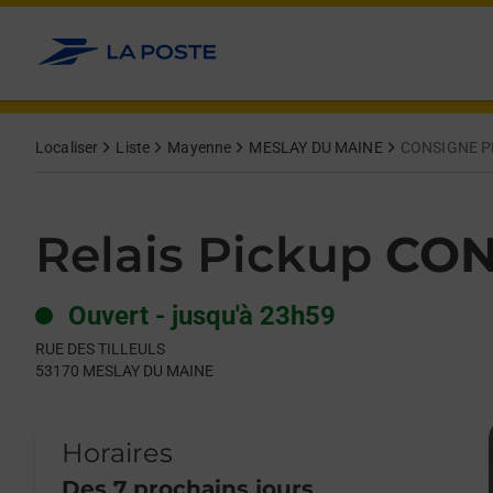
Le lien s'ouvre dans un nouvel onglet
Allez au contenu
Day of the Week
Get directions to Relais Pickup at RUE DES TILLEULS MESLAY
Hours
Localiser
Liste
Mayenne
MESLAY DU MAINE
CONSIGNE P
Relais Pickup
CON
Ouvert
-
jusqu'à
23h59
RUE DES TILLEULS
53170
MESLAY DU MAINE
Horaires
Des 7 prochains jours