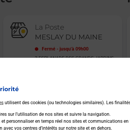
La Poste
MESLAY DU MAINE
Fermé
-
jusqu'à
09h00
3 ESPLANADE DES GRANDS JARDINS
53170
MESLAY DU MAINE
riorité
En savoir plus
es
utilisent des cookies (ou technologies similaires). Les finalité
es sur l’utilisation de nos sites et suivre la navigation.
s et personnaliser en temps réel nos sites et communications en 
n avec vos centres d’intérêts sur notre site et en dehors.