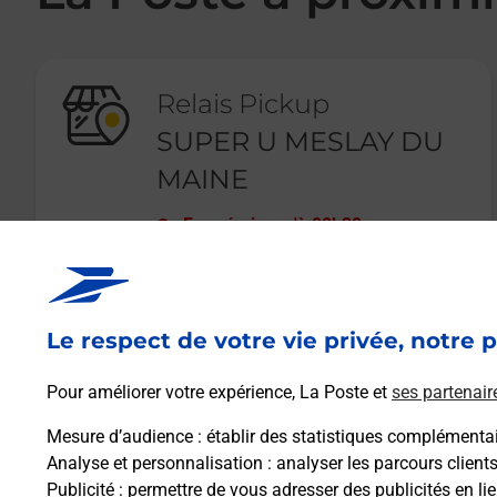
Relais Pickup
SUPER U MESLAY DU
MAINE
Fermé
-
jusqu'à
08h30
RUE DES TILLEULS
53170
MESLAY DU MAINE
Le respect de votre vie privée, notre p
En savoir plus
Pour améliorer votre expérience, La Poste et
ses partenair
Mesure d’audience
: établir des statistiques complémentair
Analyse et personnalisation
: analyser les parcours client
Publicité
: permettre de vous adresser des publicités en lie