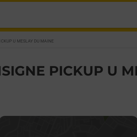
 DU MAINE,
ICKUP U MESLAY DU MAINE
SIGNE PICKUP U M