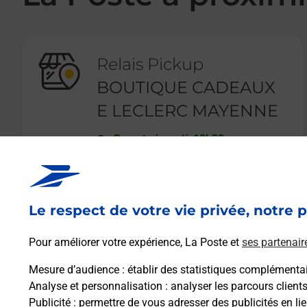
Relais Pickup
BOUTIQUE CADEAUX
E LECLERC MAYENNE
Ouvert
-
jusqu'à
19h30
582 RUE DU PRIEURE DE BERNE
53100
MAYENNE
Le respect de votre vie privée, notre p
En savoir plus
Pour améliorer votre expérience, La Poste et
ses partenair
Mesure d’audience
: établir des statistiques complémentair
Analyse et personnalisation
: analyser les parcours client
Publicité
: permettre de vous adresser des publicités en lie