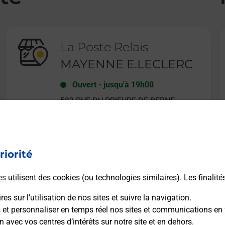
La Poste Relais
MAYENNE E.LECLERC
Ouvert
-
jusqu'à
19h00
582 RUE DU PRIEURE DE BERNE
53100
MAYENNE
riorité
En savoir plus
es
utilisent des cookies (ou technologies similaires). Les finalité
es sur l’utilisation de nos sites et suivre la navigation.
s et personnaliser en temps réel nos sites et communications en 
n avec vos centres d’intérêts sur notre site et en dehors.