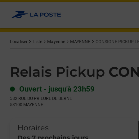
Le lien s'ouvre dans un nouvel onglet
Allez au contenu
Day of the Week
Get directions to Relais Pickup at 582 RUE DU PRIEURE DE B
Hours
Localiser
Liste
Mayenne
MAYENNE
CONSIGNE PICKUP L
Relais Pickup
CON
Ouvert
-
jusqu'à
23h59
582 RUE DU PRIEURE DE BERNE
53100
MAYENNE
Horaires
Des 7 prochains jours