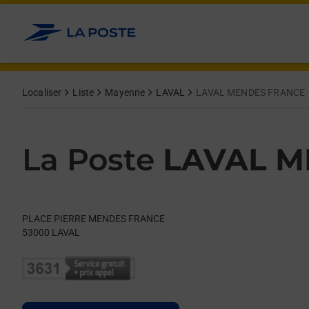
Le lien s'ouvre dans un nouvel onglet
Allez au contenu
Day of the Week
Get directions to La Poste at PLACE PIERRE MENDES FRANCE 
Hours
Localiser
Liste
Mayenne
LAVAL
LAVAL MENDES FRANCE
La Poste
LAVAL M
PLACE PIERRE MENDES FRANCE
53000
LAVAL