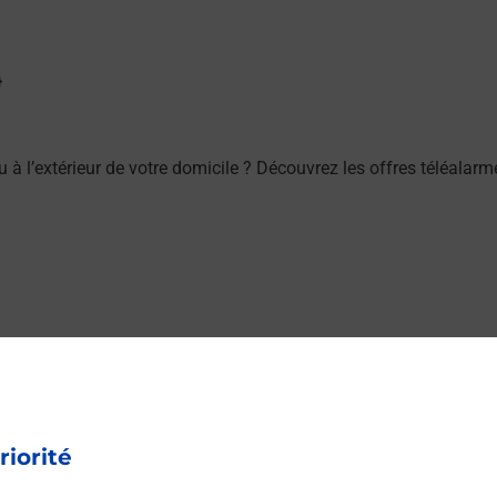
/ou à l’extérieur de votre domicile ? Découvrez les offres téléa
ES FRANCE (53000) ? Découvrez toutes les solutions proposées
riorité