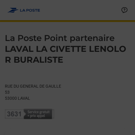
Le lien s'ouvre dans un nouvel onglet
Allez au contenu
Day of the Week
Get directions to La Poste Point partenaire at RUE DU GENER
Hours
La Poste Point partenaire
LAVAL LA CIVETTE LENOLO
R BURALISTE
RUE DU GENERAL DE GAULLE
53
53000
LAVAL