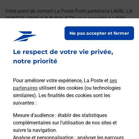
Votre point de contact La Poste Point partenaire LAVAL LA
CIVETTE LENOLO R BURALISTE vous accueille à LAVAL
pour répondre à vos besoins d'affranchissement Courrier-
Ne pas accepter et fermer
Colis.
Le respect de votre vie privée,
Retrouvez toutes nos offres en ligne sur notre site
notre priorité
Pour améliorer votre expérience, La Poste et
ses
partenaires
utilisent des cookies (ou technologies
similaires). Les finalités des cookies sont les
suivantes :
Mesure d’audience
: établir des statistiques
complémentaires sur l’utilisation de nos sites et
suivre la navigation.
Analyse et personnalisation
: analyser les parcours