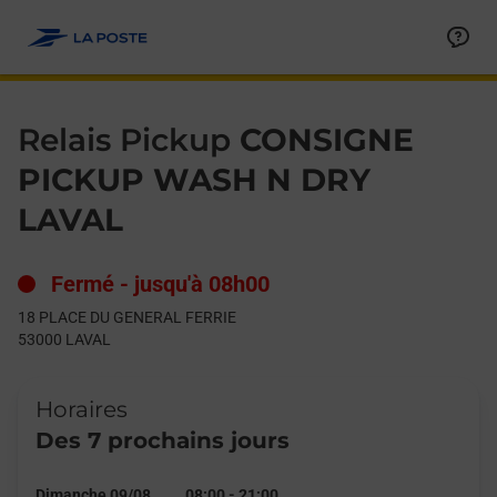
Le lien s'ouvre dans un nouvel onglet
Allez au contenu
Day of the Week
Get directions to Relais Pickup at 18 PLACE DU GENERAL FERR
Hours
Relais Pickup
CONSIGNE
PICKUP WASH N DRY
LAVAL
Fermé
-
jusqu'à
08h00
18 PLACE DU GENERAL FERRIE
53000
LAVAL
Horaires
Des 7 prochains jours
Dimanche 09/08
08:00
-
21:00