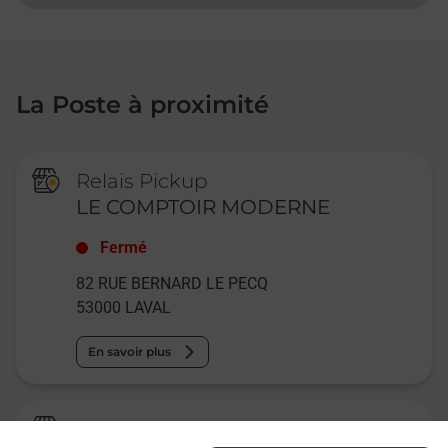
La Poste à proximité
Relais Pickup
LE COMPTOIR MODERNE
Fermé
82 RUE BERNARD LE PECQ
53000
LAVAL
En savoir plus
Relais Pickup