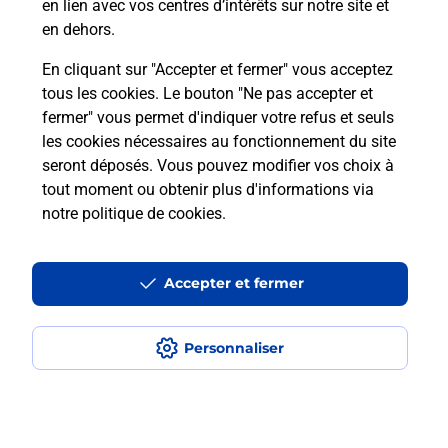
en lien avec vos centres d’intérêts sur notre site et
Recherchez un autre point de contact
en dehors.
En cliquant sur "Accepter et fermer" vous acceptez
tous les cookies. Le bouton "Ne pas accepter et
Localiser
Liste
Mayenne
LAVAL
fermer" vous permet d'indiquer votre refus et seuls
CONSIGNE PICKUP WASH N DRY LAVAL
les cookies nécessaires au fonctionnement du site
seront déposés. Vous pouvez modifier vos choix à
tout moment ou obtenir plus d'informations via
notre politique de cookies
.
Plan du site
Accessibilité : partiellement conforme
Accepter et fermer
Conditions contractuelles
Personnaliser
Mentions légales
Données personnelles et cookies