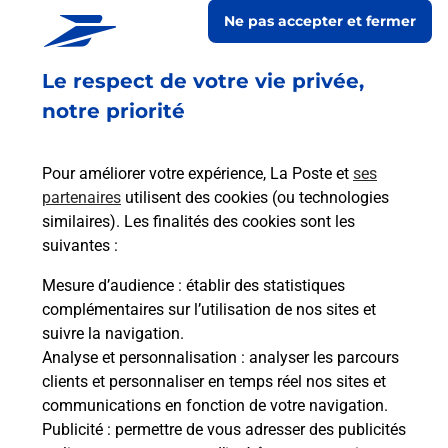
TOTAL ACCESS LA CLOSERIE
Ne pas accepter et fermer
Fermé
-
jusqu'à
08h00
Le respect de votre vie privée,
248 RUE DE BRETAGNE
53000
LAVAL
notre priorité
En savoir plus
Pour améliorer votre expérience, La Poste et
ses
partenaires
utilisent des cookies (ou technologies
Malin !
similaires). Les finalités des cookies sont les
suivantes :
La Poste
Mesure d’audience
: établir des statistiques
en ligne
complémentaires sur l’utilisation de nos sites et
suivre la navigation.
Ouvert 24h/24
Analyse et personnalisation
: analyser les parcours
clients et personnaliser en temps réel nos sites et
En savoir plus
communications en fonction de votre navigation.
Publicité
: permettre de vous adresser des publicités