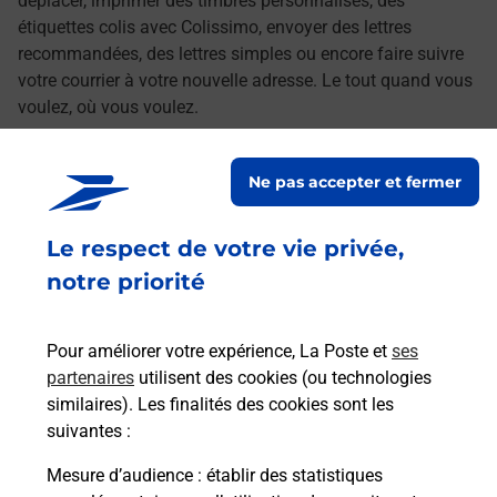
déplacer, imprimer des timbres personnalisés, des
étiquettes colis avec Colissimo, envoyer des lettres
recommandées, des lettres simples ou encore faire suivre
votre courrier à votre nouvelle adresse. Le tout quand vous
voulez, où vous voulez.
Découvrez toutes les offres et services en ligne de
Ne pas accepter et fermer
La Poste
Le respect de votre vie privée,
notre priorité
Pour améliorer votre expérience, La Poste et
ses
partenaires
utilisent des cookies (ou technologies
similaires). Les finalités des cookies sont les
suivantes :
Mesure d’audience
: établir des statistiques