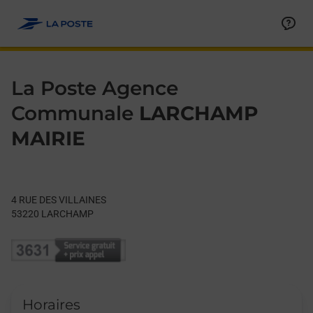
Le lien s'ouvre dans un nouvel onglet
Allez au contenu
Day of the Week
Get directions to La Poste Agence Communale at 4 RUE DES 
Hours
La Poste Agence
Communale
LARCHAMP
MAIRIE
4 RUE DES VILLAINES
53220
LARCHAMP
Horaires