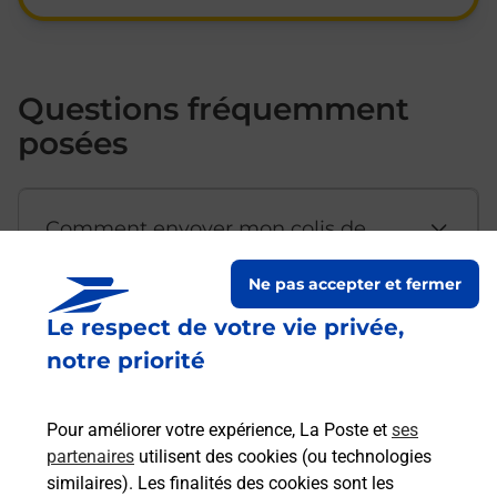
Questions fréquemment
posées
Comment envoyer mon colis de
chez moi ?
Ne pas accepter et fermer
Le respect de votre vie privée,
Est-il possible d’acheter un
notre priorité
emballage directement depuis un
bureau de Poste ?
Pour améliorer votre expérience, La Poste et
ses
partenaires
utilisent des cookies (ou technologies
Comment demander une
similaires). Les finalités des cookies sont les