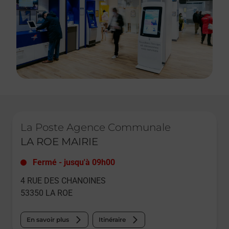
Le lien s'ouvre dans un nouvel onglet
La Poste Agence Communale
LA ROE MAIRIE
Fermé
-
jusqu'à
09h00
4 RUE DES CHANOINES
53350
LA ROE
En savoir plus
Itinéraire