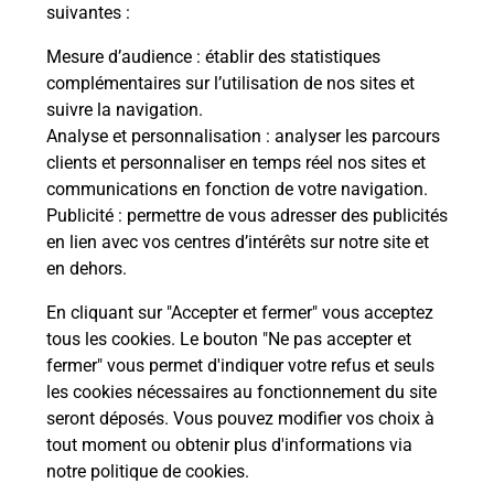
modification de livraison ?
suivantes :
Mesure d’audience
: établir des statistiques
complémentaires sur l’utilisation de nos sites et
Comment La Poste participe-t-elle
suivre la navigation.
à votre sécurité au quotidien ?
Analyse et personnalisation
: analyser les parcours
clients et personnaliser en temps réel nos sites et
communications en fonction de votre navigation.
Puis-je passer mon code de la route
Publicité
: permettre de vous adresser des publicités
avec La Poste et sous quelles
en lien avec vos centres d’intérêts sur notre site et
conditions ?
en dehors.
En cliquant sur "Accepter et fermer" vous acceptez
tous les cookies. Le bouton "Ne pas accepter et
fermer" vous permet d'indiquer votre refus et seuls
Localiser
Liste
Mayenne
LA ROE
les cookies nécessaires au fonctionnement du site
seront déposés. Vous pouvez modifier vos choix à
tout moment ou obtenir plus d'informations via
notre politique de cookies
.