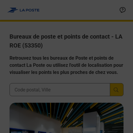
Allez au contenu
Afficher ou masquer la réponse
Afficher ou masquer la réponse
Afficher ou masquer la réponse
Afficher ou masquer la réponse
Afficher ou masquer la réponse
Bureaux de poste et points de contact - LA
ROE (53350)
Retrouvez tous les bureaux de Poste et points de
contact La Poste ou utilisez l'outil de localisation pour
visualiser les points les plus proches de chez vous.
Ville, Département, Code Postal