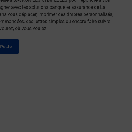
eille à JAVRON LES CHAPELLES pour répondre à vos
agner avec les solutions banque et assurance de La
ans vous déplacer, imprimer des timbres personnalisés,
commandées, des lettres simples ou encore faire suivre
 voulez, où vous voulez.
 Poste