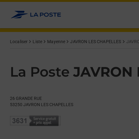
Le lien s'ouvre dans un nouvel onglet
Allez au contenu
Day of the Week
Get directions to La Poste at 26 GRANDE RUE JAVRON LES CH
Hours
Localiser
Liste
Mayenne
JAVRON LES CHAPELLES
JAVRO
La Poste
JAVRON 
26 GRANDE RUE
53250
JAVRON LES CHAPELLES