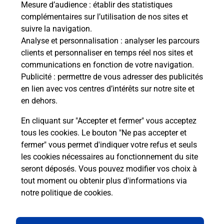
Mesure d’audience
: établir des statistiques
S'inscrire au code de la route
complémentaires sur l’utilisation de nos sites et
suivre la navigation.
Vous cherchez à passer votre code de la route auto
Analyse et personnalisation
: analyser les parcours
ou moto dans la commune Evron ? Découvrez toutes
clients et personnaliser en temps réel nos sites et
nos solutions.
communications en fonction de votre navigation.
Publicité
: permettre de vous adresser des publicités
En savoir plus
en lien avec vos centres d’intérêts sur notre site et
en dehors.
En cliquant sur "Accepter et fermer" vous acceptez
tous les cookies. Le bouton "Ne pas accepter et
Localiser
Liste
Liste - téléassistance
fermer" vous permet d'indiquer votre refus et seuls
Mayenne - téléassistance
Evron - téléassistance
les cookies nécessaires au fonctionnement du site
seront déposés. Vous pouvez modifier vos choix à
tout moment ou obtenir plus d'informations via
notre politique de cookies
.
Plan du site