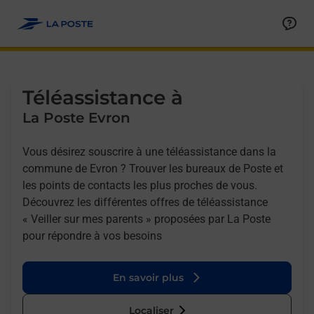
Allez au contenu
Afficher ou masquer la réponse
Afficher ou masquer la réponse
Afficher ou masquer la réponse
Téléassistance à
La Poste Evron
Vous désirez souscrire à une téléassistance dans la
commune de Evron ? Trouver les bureaux de Poste et
les points de contacts les plus proches de vous.
Découvrez les différentes offres de téléassistance
« Veiller sur mes parents » proposées par La Poste
pour répondre à vos besoins
En savoir plus
Localiser