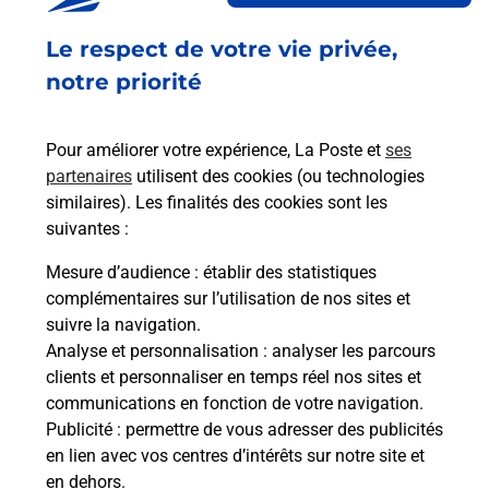
Ouvert
-
jusqu'à
20h00
Le respect de votre vie privée,
41 AVENUE DES SPORTS
53600
EVRON
notre priorité
En savoir plus
Pour améliorer votre expérience, La Poste et
ses
partenaires
utilisent des cookies (ou technologies
Malin !
similaires). Les finalités des cookies sont les
suivantes :
La Poste
Mesure d’audience
: établir des statistiques
en ligne
complémentaires sur l’utilisation de nos sites et
suivre la navigation.
Ouvert 24h/24
Analyse et personnalisation
: analyser les parcours
clients et personnaliser en temps réel nos sites et
En savoir plus
communications en fonction de votre navigation.
Publicité
: permettre de vous adresser des publicités
en lien avec vos centres d’intérêts sur notre site et
Recherchez un autre point de contact
en dehors.