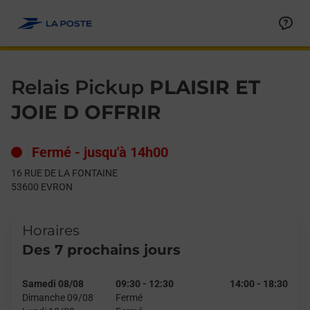
Le lien s'ouvre dans un nouvel onglet
Allez au contenu
Day of the Week
Get directions to Relais Pickup at 16 RUE DE LA FONTAINE EVR
Hours
Relais Pickup
PLAISIR ET
JOIE D OFFRIR
Fermé
-
jusqu'à
14h00
16 RUE DE LA FONTAINE
53600
EVRON
Horaires
Des 7 prochains jours
Samedi 08/08
09:30
-
12:30
14:00
-
18:30
Dimanche 09/08
Fermé