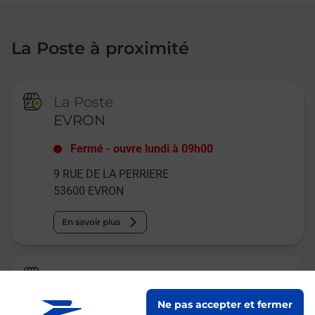
La Poste à proximité
La Poste
EVRON
Fermé
-
ouvre lundi à
09h00
9 RUE DE LA PERRIERE
53600
EVRON
En savoir plus
Relais Pickup
CAFE DES SPORTS
Ne pas accepter et fermer