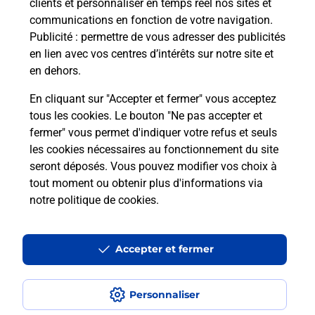
clients et personnaliser en temps réel nos sites et
communications en fonction de votre navigation.
Puis-je passer mon code de la route
Publicité
: permettre de vous adresser des publicités
avec La Poste et sous quelles
en lien avec vos centres d’intérêts sur notre site et
conditions ?
en dehors.
En cliquant sur "Accepter et fermer" vous acceptez
tous les cookies. Le bouton "Ne pas accepter et
fermer" vous permet d'indiquer votre refus et seuls
Localiser
Liste
Mayenne
ERNEE
les cookies nécessaires au fonctionnement du site
seront déposés. Vous pouvez modifier vos choix à
tout moment ou obtenir plus d'informations via
notre politique de cookies
.
Plan du site
Accessibilité : partiellement conforme
Accepter et fermer
Conditions contractuelles
Personnaliser
Mentions légales