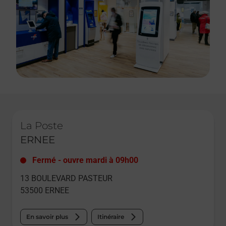
Le lien s'ouvre dans un nouvel onglet
La Poste
ERNEE
Fermé
-
ouvre mardi à
09h00
13 BOULEVARD PASTEUR
53500
ERNEE
En savoir plus
Itinéraire