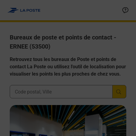
Allez au contenu
Afficher ou masquer la réponse
Afficher ou masquer la réponse
Afficher ou masquer la réponse
Afficher ou masquer la réponse
Afficher ou masquer la réponse
Bureaux de poste et points de contact -
ERNEE (53500)
Retrouvez tous les bureaux de Poste et points de
contact La Poste ou utilisez l'outil de localisation pour
visualiser les points les plus proches de chez vous.
Ville, Département, Code Postal