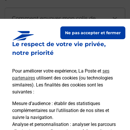
Comment envoyer mon colis de
chez moi ?
Ne pas accepter et fermer
Le respect de votre vie privée,
Est-il possible d’acheter un
notre priorité
emballage directement depuis un
bureau de Poste ?
Pour améliorer votre expérience, La Poste et
ses
partenaires
utilisent des cookies (ou technologies
Comment demander une
similaires). Les finalités des cookies sont les
modification de livraison ?
suivantes :
Mesure d’audience
: établir des statistiques
complémentaires sur l’utilisation de nos sites et
Comment La Poste participe-t-elle
suivre la navigation.
à votre sécurité au quotidien ?
Analyse et personnalisation
: analyser les parcours