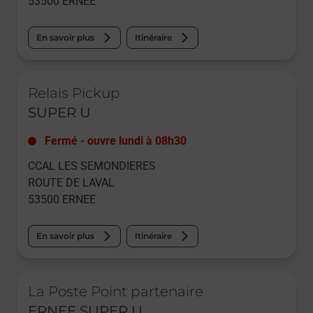
53500
ERNEE
En savoir plus
Itinéraire
Le lien s'ouvre dans un nouvel onglet
Relais Pickup
SUPER U
Fermé
-
ouvre lundi à
08h30
CCAL LES SEMONDIERES
ROUTE DE LAVAL
53500
ERNEE
En savoir plus
Itinéraire
Le lien s'ouvre dans un nouvel onglet
La Poste Point partenaire
ERNEE SUPER U