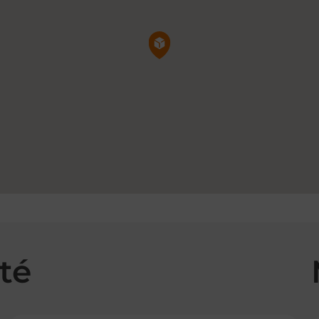
Pin de la carte
té