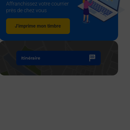
Affranchissez votre courrier
près de chez vous
J'imprime mon timbre
Itinéraire