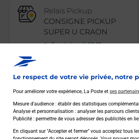
Relais Pickup
CONSIGNE PICKUP
SUPER U CRAON
Ouvert
-
jusqu'à
19h30
RUE DE L EUROPE
53400
CRAON
Le respect de votre vie privée, notre p
En savoir plus
Pour améliorer votre expérience, La Poste et
ses partenair
Mesure d’audience
: établir des statistiques complémentair
Analyse et personnalisation
: analyser les parcours client
Publicité
: permettre de vous adresser des publicités en lie
En cliquant sur "Accepter et fermer" vous acceptez tous le
fonctionnement du site seront déposés. Vous pouvez modi