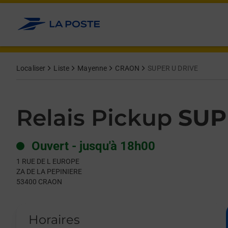
Le lien s'ouvre dans un nouvel onglet
Allez au contenu
Day of the Week
Get directions to Relais Pickup at 1 RUE DE L EUROPE CRAON,
Hours
Localiser
Liste
Mayenne
CRAON
SUPER U DRIVE
Relais Pickup
SUP
Ouvert
-
jusqu'à
18h00
1 RUE DE L EUROPE
ZA DE LA PEPINIERE
53400
CRAON
Horaires