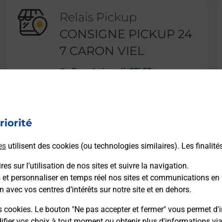
Relais Pickup
CONSIGNE PICKUP 24
7 CARON VIEL
Ouvert
-
jusqu'à
23h59
4 C BOULEVARD OKEHAMPTON
53400
CRAON
riorité
En savoir plus
es
utilisent des cookies (ou technologies similaires). Les finalité
es sur l’utilisation de nos sites et suivre la navigation.
s et personnaliser en temps réel nos sites et communications en 
n avec vos centres d’intérêts sur notre site et en dehors.
Recherchez un autre point de contact
s cookies. Le bouton "Ne pas accepter et fermer" vous permet d'i
fier vos choix à tout moment ou obtenir plus d'informations vi