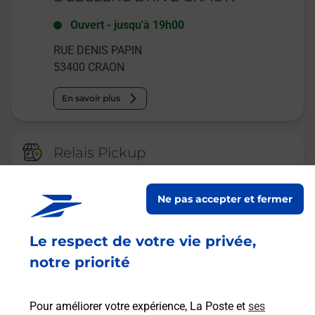
Ouvert
-
jusqu'à
19h00
RUE DENIS PAPIN
53400
CRAON
En savoir plus
Relais Pickup
CONSIGNE PICKUP 24 7 CARON
VIEL
Ne pas accepter et fermer
Ouvert
-
jusqu'à
23h59
Le respect de votre vie privée,
4 C BOULEVARD OKEHAMPTON
53400
CRAON
notre priorité
En savoir plus
Pour améliorer votre expérience, La Poste et
ses