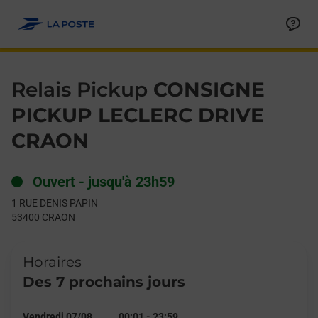
Le lien s'ouvre dans un nouvel onglet
Allez au contenu
Day of the Week
Get directions to Relais Pickup at 1 RUE DENIS PAPIN CRAON,
Hours
Relais Pickup
CONSIGNE
PICKUP LECLERC DRIVE
CRAON
Ouvert
-
jusqu'à
23h59
1 RUE DENIS PAPIN
53400
CRAON
Horaires
Des 7 prochains jours
Vendredi 07/08
00:01
-
23:59