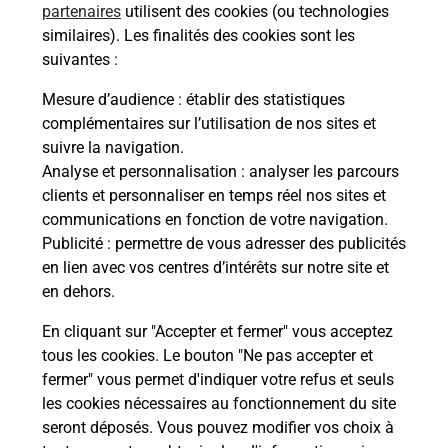
partenaires
utilisent des cookies (ou technologies
Malin !
similaires). Les finalités des cookies sont les
suivantes :
La Poste
Mesure d’audience
: établir des statistiques
en ligne
complémentaires sur l’utilisation de nos sites et
suivre la navigation.
Ouvert 24h/24
Analyse et personnalisation
: analyser les parcours
clients et personnaliser en temps réel nos sites et
En savoir plus
communications en fonction de votre navigation.
Publicité
: permettre de vous adresser des publicités
en lien avec vos centres d’intérêts sur notre site et
Recherchez un autre point de contact
en dehors.
En cliquant sur "Accepter et fermer" vous acceptez
tous les cookies. Le bouton "Ne pas accepter et
Localiser
Liste
Mayenne
CRAON
fermer" vous permet d'indiquer votre refus et seuls
CONSIGNE PICKUP LECLERC DRIVE CRAON
les cookies nécessaires au fonctionnement du site
seront déposés. Vous pouvez modifier vos choix à