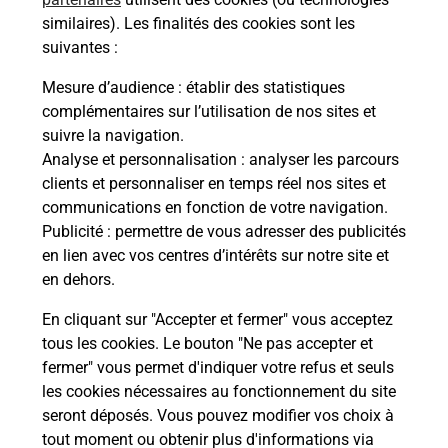
Malin !
similaires). Les finalités des cookies sont les
suivantes :
La Poste
Mesure d’audience
: établir des statistiques
en ligne
complémentaires sur l’utilisation de nos sites et
suivre la navigation.
Ouvert 24h/24
Analyse et personnalisation
: analyser les parcours
clients et personnaliser en temps réel nos sites et
En savoir plus
communications en fonction de votre navigation.
Publicité
: permettre de vous adresser des publicités
en lien avec vos centres d’intérêts sur notre site et
Recherchez un autre point de contact
en dehors.
En cliquant sur "Accepter et fermer" vous acceptez
tous les cookies. Le bouton "Ne pas accepter et
Localiser
Liste
Mayenne
CHATILLON SUR COLMONT
fermer" vous permet d'indiquer votre refus et seuls
LE PANIER CHATILLONNAIS
les cookies nécessaires au fonctionnement du site
seront déposés. Vous pouvez modifier vos choix à
tout moment ou obtenir plus d'informations via