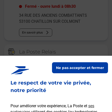
Fermé
-
ouvre lundi à
08h30
34 RUE DES ANCIENS COMBATTANTS
53100
CHATILLON SUR COLMONT
En savoir plus
La Poste Relais
ST GEORGES BUTTAVENT VIVECO
Ne pas accepter et fermer
Ouvert
-
jusqu'à
13h00
RUE NATIONALE
Le respect de votre vie privée,
ROUTE NATIONALE 12
53100
ST GEORGES BUTTAVENT
notre priorité
En savoir plus
Pour améliorer votre expérience, La Poste et
ses
partenaires
utilisent des cookies (ou technologies