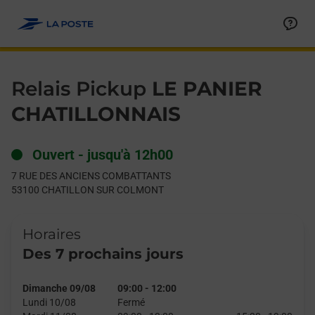
Le lien s'ouvre dans un nouvel onglet
Allez au contenu
Day of the Week
Get directions to Relais Pickup at 7 RUE DES ANCIENS CO
Hours
Relais Pickup
LE PANIER
CHATILLONNAIS
Ouvert
-
jusqu'à
12h00
7 RUE DES ANCIENS COMBATTANTS
53100
CHATILLON SUR COLMONT
Horaires
Des 7 prochains jours
Dimanche 09/08
09:00
-
12:00
Lundi 10/08
Fermé