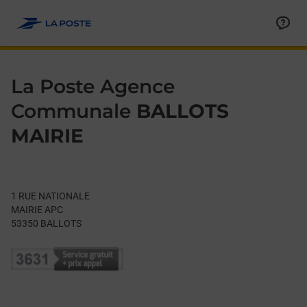
Le lien s'ouvre dans un nouvel onglet
Allez au contenu
Day of the Week
Get directions to La Poste Agence Communale at 1 RUE NATI
Hours
La Poste Agence
Communale
BALLOTS
MAIRIE
1 RUE NATIONALE
MAIRIE APC
53350
BALLOTS