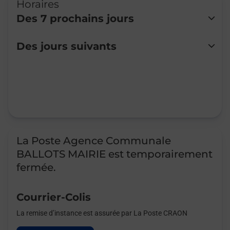
Horaires
Des 7 prochains jours
Lundi
08:30
-
12:00
14:00
-
17:00
Des jours suivants
Mardi
08:30
-
12:00
Mercredi
08:30
-
12:00
14:00
-
17:00
Jeudi
08:30
-
12:00
Vendredi
08:30
-
12:00
14:00
-
15:00
Samedi
Fermé
Dimanche
Fermé
La Poste Agence Communale
BALLOTS MAIRIE est temporairement
fermée.
Courrier-Colis
La remise d’instance est assurée par La Poste CRAON