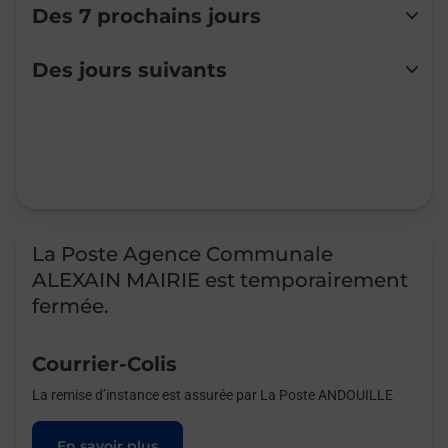
Des 7 prochains jours
Lundi
Fermé
Des jours suivants
Mardi
Fermé
Mercredi
Fermé
Jeudi
Fermé
Vendredi
Fermé
Samedi
Fermé
Dimanche
Fermé
La Poste Agence Communale
ALEXAIN MAIRIE est temporairement
fermée.
Courrier-Colis
La remise d’instance est assurée par La Poste ANDOUILLE
En savoir plus