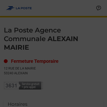
Le lien s'ouvre dans un nouvel onglet
Allez au contenu
Day of the Week
Get directions to La Poste Agence Communale at 12 RUE DE L
Hours
La Poste Agence
Communale
ALEXAIN
MAIRIE
Fermeture Temporaire
12 RUE DE LA MAIRIE
53240
ALEXAIN
Horaires