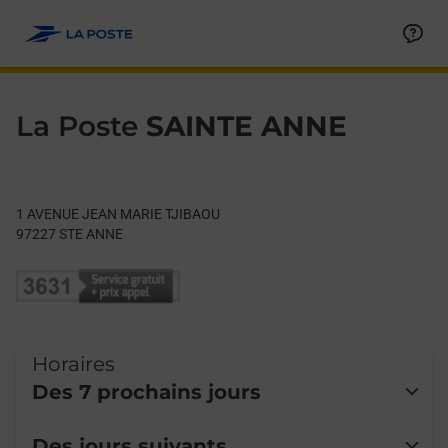
Le lien s'ouvre dans un nouvel onglet
Allez au contenu
Day of the Week
Get directions to La Poste at 1 AVENUE JEAN MARIE TJIBAOU 
Hours
La Poste
SAINTE ANNE
1 AVENUE JEAN MARIE TJIBAOU
97227
STE ANNE
Horaires
Des 7 prochains jours
Lundi
Fermé
Des jours suivants