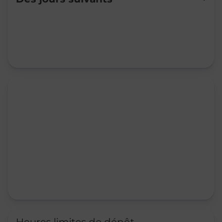
Mardi
08:00
-
12:30
Mercredi
Fermé
Jeudi
08:00
-
12:30
Vendredi
Fermé
Samedi
08:00
-
11:00
Dimanche
Fermé